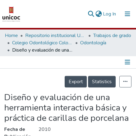
(current)
Log In
Communities & Collections
Home
Repositorio institucional Unicoc, RI-unicoc
Trabajos de grado
Colegio Odontológico Colombiano
Odontología
Research Outputs
Diseño y evaluación de una herramienta interactiva básica y práctica de carillas de porcelana
Fundings & Projects
People
Información de la Publicación
Export
Statistics
Statistics
Diseño y evaluación de una
herramienta interactiva básica y
práctica de carillas de porcelana
Fecha de
2010