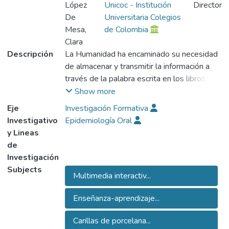
López
Unicoc - Institución
Director
De
Universitaria Colegios
Mesa,
de Colombia
Clara
Descripción
La Humanidad ha encaminado su necesidad
de almacenar y transmitir la información a
través de la palabra escrita en los libros.
En el campo profesional y académico, el
Show more
soporte de la información evoluciona hacia
Eje
Investigación Formativa
los sistemas multimedia, haciendo
Investigativo
Epidemiología Oral
referencia a cualquier objeto o sistema que
y Lineas
utiliza múltiples medios de expresión para
de
presentar o comunicar información; los
Investigación
medios pueden ser variados, desde texto e
Subjects
Multimedia interactiv...
imágenes, hasta animación, sonido, y video.
Anteriormente multimedia se refería por Io
Enseñanza-aprendizaje...
general a presentaciones de diapositivas
con audio. Sin embargo, actualmente se
Carillas de porcelana...
integra el concepto de multimedia