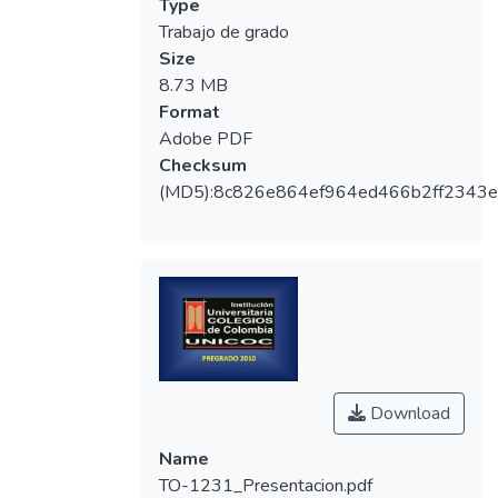
organizada los contenidos, brindándole al
Type
estudiante de manera simplificada y
Trabajo de grado
comprensible la técnica clínica para la
Size
elaboración de una carilla de porcelana,
8.73 MB
siendo esta una técnica que presenta gran
Format
demanda en la odontología conservadora.
Adobe PDF
Checksum
Este proyecto de investigación fue dirigido a
(MD5):8c826e864ef964ed466b2ff2343
los estudiantes de decimo semestre que
cursan la asignatura de entasis estético de
la Institución Universitaria Colegios de
Colombia, Colegio Odontológico, donde se
realizó una encuesta con el fin de evaluar si
esta herramienta facilita el proceso de
enseñanza-aprendizaje sobre el tema de
carillas de porcelana en la asignatura de
Download
prostodoncia.
Para la elaboración de la herramienta
Name
multimedia la información se recolectó de
TO-1231_Presentacion.pdf