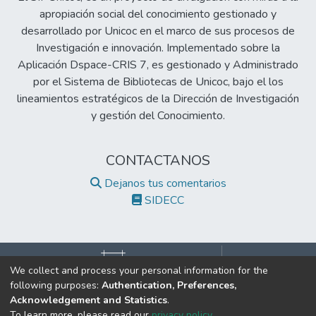
apropiación social del conocimiento gestionado y
desarrollado por Unicoc en el marco de sus procesos de
Investigación e innovación. Implementado sobre la
Aplicación Dspace-CRIS 7, es gestionado y Administrado
por el Sistema de Bibliotecas de Unicoc, bajo el los
lineamientos estratégicos de la Dirección de Investigación
y gestión del Conocimiento.
CONTACTANOS
Dejanos tus comentarios
SIDECC
We collect and process your personal information for the
following purposes:
Authentication, Preferences,
©2017 Todos los derechos reservados.
Acknowledgement and Statistics
.
Institución de Educación Superior Sujeta a Inspección y Vigilancia
To learn more, please read our
privacy policy
.