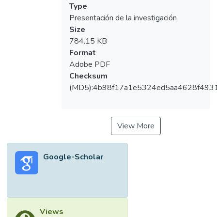
forma manual en bibliotecas y revistas,
Type
luego se elaboró la herramienta contando
Presentación de la investigación
con un profesional de medios para el diseño
Size
y producción de la multimedia, con ello se
784.15 KB
realizó la evaluación inicial “prueba piloto”
Format
por medio de una encuesta realizada según
Adobe PDF
la escala de Likert en primera instancia, con
Checksum
el análisis de los resultados que arrojo la
(MD5):4b98f17a1e5324ed5aa4628f493
prueba piloto se realizaron los ajustes al CD
interactivo y se elaboro el estudio final.
View More
Google-Scholar
Views