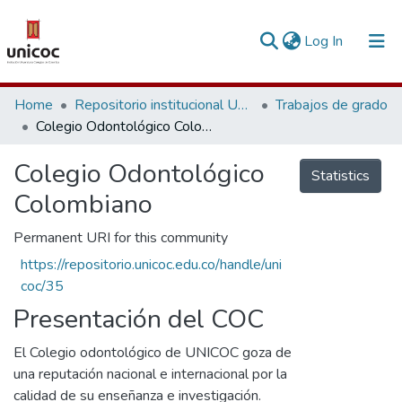
(current)
Log In
Communities & Collections
Home
Repositorio institucional Unicoc, RI-unicoc
Trabajos de grado
Colegio Odontológico Colombiano
Research Outputs
Colegio Odontológico
Fundings & Projects
Statistics
Colombiano
People
Permanent URI for this community
Statistics
https://repositorio.unicoc.edu.co/handle/uni
coc/35
Presentación del COC
El Colegio odontológico de UNICOC goza de
una reputación nacional e internacional por la
calidad de su enseñanza e investigación.