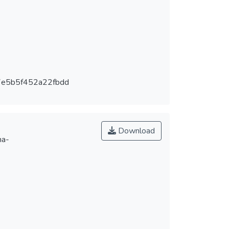
e5b5f452a22fbdd
Download
na-