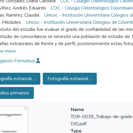
ro González, Diana Carolina
COC - Colegio Odontológico Colom
Vélez, Andrés Eduardo
COC - Colegio Odontológico Colombian
as Ramírez, Claudia
Unicoc - Institución Universitaria Colegios 
, Milcíades
Unicoc - Institución Universitaria Colegios de Colomb
pósito del estudio fue evaluar el grado de confiabilidad de las med
studio de concordancia se necesitó una población de estudio de 1
afías extraorales de frente y de perfil, posteriormente estas foto
áfico en relación 1:1 y se tomaron las siguientes medidas: para la 
w more
chch; para la fotografía de perfil: g-sn:sn-pg, pn-sn:sn-ls, n-sn, s
igación Formativa
luadores en tres tiempos. Los resultados del estudio presentan 
0.8) y una alta consistencia entre las medidas en los tres tiem
grafía extraoral ...
Fotografía extraoral ...
or grado de confiabilidad son: zx-zx, en-en, ex-ex, al-al, ch-ch; p
sn, sn-sto, y las de mediana confiabilidad son: g-gn de frente y sto
dios primarios
s en cuenta para realizar análisis sobre fotografías extraorales.
Name
TOR-0038_Trabajo-de-grado
DIG.pdf
Type