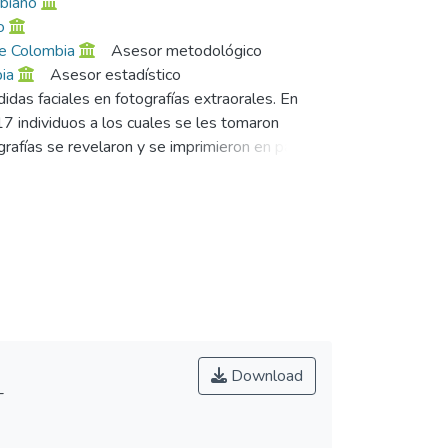
biano
o
de Colombia
Asesor metodológico
ia
Asesor estadístico
idas faciales en fotografías extraorales. En
7 individuos a los cuales se les tomaron
grafías se revelaron y se imprimieron en papel
fotografía de frente: zx-zx, g-gn, en-en, ex-ex,
n-sto, sto-sl. Las medidas fueron realizadas por
una alta concordancia entre los evaluadores
pos. Como conclusión se obtuvo que las medidas
ara la fotografía de perfil: g-sn:sn-pg, pn-sn:sn-
-sl de perfil. Por lo tanto no es aconsejable
Download
-