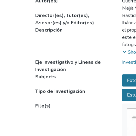
Autor(es)
Guerre
Mejía 
Director(es), Tutor(es),
Bastid
Asesor(es) y/o Editor(es)
Ibáñez
Descripción
el pro
este e
fotogr
fotogr
Sho
al-al, 
Eje Investigativo y Lineas de
Invest
12 eva
Investigación
(CCI>=
Subjects
Foto
con may
ls, n-
Tipo de Investigación
Estu
tenerla
File(s)