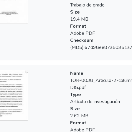
Trabajo de grado
Size
19.4 MB
Format
Adobe PDF
Checksum
(MD5):67d98ee87a50951a7
Name
TOR-0038_Articulo-2-colum
DIG.pdf
Type
Artículo de investigación
Size
2.62 MB
Format
Adobe PDF