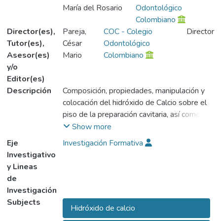
María del Rosario
Odontológico
Colombiano
Director(es),
Pareja,
COC - Colegio
Director
Tutor(es),
César
Odontológico
Asesor(es)
Mario
Colombiano
y/o
Editor(es)
Descripción
Composición, propiedades, manipulación y
colocación del hidróxido de Calcio sobre el
piso de la preparación cavitaria, así como su
uso como base intermedia y como
Show more
cuantificador de la microfiltración que existe
Eje
Investigación Formativa
en restauraciones hechas con materiales
Investigativo
plásticos como las resinas y las amalgamas.
y Lineas
Dentro de los diferentes materiales
de
dentales que existen está el hidróxido de
Investigación
Calcio utilizado como protector pulpar, base
Subjects
Hidróxido de calcio
intermedia y como inductor del cierre apical.