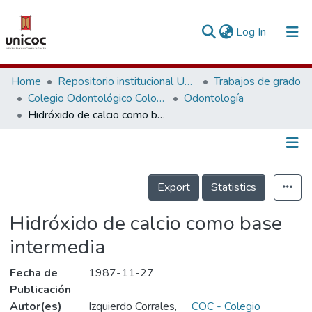
(current)
Log In
Communities & Collections
Home
Repositorio institucional Unicoc, RI-unicoc
Trabajos de grado
Colegio Odontológico Colombiano
Odontología
Research Outputs
Hidróxido de calcio como base intermedia
Fundings & Projects
People
Información de la Publicación
Export
Statistics
Statistics
Hidróxido de calcio como base
intermedia
Fecha de
1987-11-27
Publicación
Autor(es)
Izquierdo Corrales,
COC - Colegio