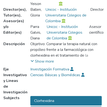
Yeison
Director(es),
Ballen,
Unicoc - Institución
Director
Tutor(es),
Gloria
Universitaria Colegios de
Asesor(es)
Colombia
y/o
Parra
Unicoc - Institución
Asesor
Editor(es)
Galvis,
Universitaria Colegios
científico
Diana
de Colombia
Descripción
Objetivo: Comparar la terapia natural con
propóleo frente a la farmacológica con
clorhexidina en el tratamiento de la
estomatitis aftosa no traumática.
Show more
Metodología: Se realizó la búsqueda de la
Eje
Investigación Formativa
literatura a través de revistas científicas
Investigativo
Ciencias Básicas y Biomédicas
indexadas contenidas en las siguientes
y Lineas
bases de datos PUBMED, EBSCO y
de
SCIELO. Se incluyeron las palabras clave o
Investigación
descriptores de búsqueda en las bases de
Subjects
Clorhexidina
datos y se registró el número de títulos por