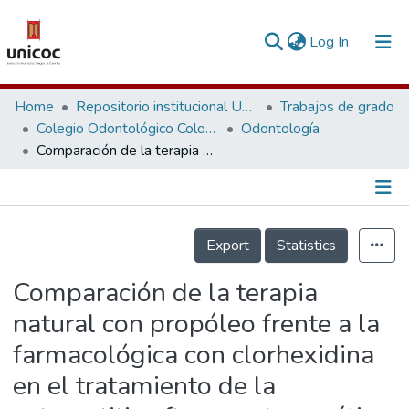
(current)
Log In
Communities & Collections
Home
Repositorio institucional Unicoc, RI-unicoc
Trabajos de grado
Colegio Odontológico Colombiano
Odontología
Research Outputs
Comparación de la terapia natural con propóleo frente a la farmacológica con clorhexidina en el tratamiento de la estomatitis aftosa no traumática. Revisión de la literatura
Fundings & Projects
People
Información de la Publicación
Export
Statistics
Statistics
Comparación de la terapia
natural con propóleo frente a la
farmacológica con clorhexidina
en el tratamiento de la