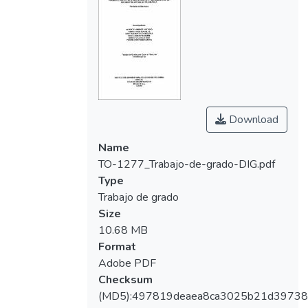
Download
Name
TO-1277_Trabajo-de-grado-DIG.pdf
Type
Trabajo de grado
Size
10.68 MB
Format
Adobe PDF
Checksum
(MD5):497819deaea8ca3025b21d39738