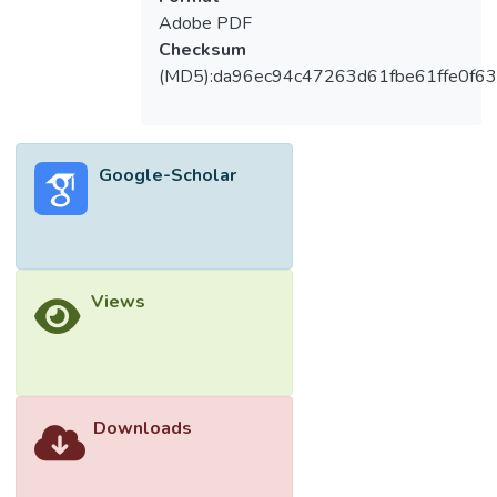
Adobe PDF
Checksum
(MD5):da96ec94c47263d61fbe61ffe0f63
Google-Scholar
Views
Downloads