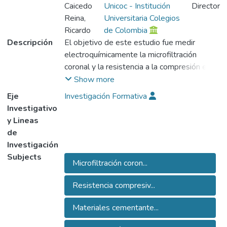
Caicedo
Unicoc - Institución
Director
Reina,
Universitaria Colegios
Ricardo
de Colombia
Descripción
El objetivo de este estudio fue medir
electroquímicamente la microfiltración
coronal y la resistencia a la compresión en
relación con tres reconstrucciones de núcleo
Show more
(Vitremer®, Ti-Core® y Fluorocore®), tres
Eje
Investigación Formativa
cementos (Vitremer L®, Flexi-Flow® y
Investigativo
Enforce®) y dos retenedores
y Lineas
intrarradiculares prefabricados tipo poste
de
(Cytco® y Flexi-Flange®).Se seleccionaron
Investigación
190 dientes anteriores maxilares para el
Subjects
Microfiltración coron...
estudio y se dividieron en cuatro grupos:
tres grupos experimentales de 60 dientes
Resistencia compresiv...
cada uno y un cuarto grupo control de 10
dientes. Los dientes se asignaron
Materiales cementante...
aleatoriamente a 18 grupos de diez dientes
cada uno. La prueba de microfiltración se