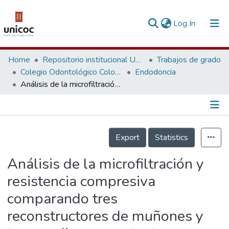
(current)
Log In
Communities & Collections
Home
Repositorio institucional Unicoc, RI-unicoc
Trabajos de grado
Colegio Odontológico Colombiano
Endodoncia
Research Outputs
Análisis de la microfiltración y resistencia compresiva comparando tres reconstructores de muñones y tres medios cementantes usando dos tipos de postes prefabricados. Un estudio in-vitro
Fundings & Projects
People
Información de la Publicación
Export
Statistics
Statistics
Análisis de la microfiltración y
resistencia compresiva
comparando tres
reconstructores de muñones y