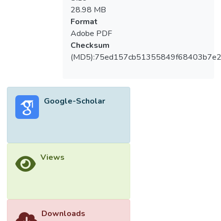
28.98 MB
Format
Adobe PDF
Checksum
(MD5):75ed157cb51355849f68403b7e2
Google-Scholar
Views
Downloads