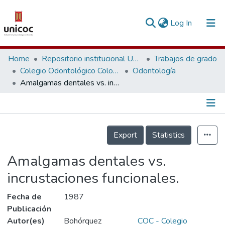
(current)
Log In
Communities & Collections
Home
Repositorio institucional Unicoc, RI-unicoc
Trabajos de grado
Colegio Odontológico Colombiano
Odontología
Research Outputs
Amalgamas dentales vs. incrustaciones funcionales.
Fundings & Projects
People
Información de la Publicación
Export
Statistics
Statistics
Amalgamas dentales vs.
incrustaciones funcionales.
Fecha de
1987
Publicación
Autor(es)
Bohórquez
COC - Colegio