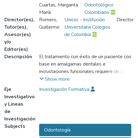
Cuartas, Margarita
Odontológico
María
Colombiano
Director(es),
Romero,
Unicoc - Institución
Director
Tutor(es),
Guillermo
Universitaria Colegios
Asesor(es)
de Colombia
y/o
Editor(es)
Descripción
El tratamiento con éxito de un paciente con
base en amalgamas dentales e
incrustaciones funcionales requiere de los
cuidados combinación de varios factores:
Show more
educación odontológica del paciente,
Eje
Investigación Formativa
prevención de ulteriores enfermedades
Investigativo
dentales, buen diagnóstico, destreza
y Lineas
operatoria, oclusión.
de
Las amalgamas, en ciertos casos,
Investigación
constituyen la forma más fácil y económica
Subjects
Odontología
de restaurar un paciente, siempre y cuando