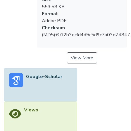
553.58 KB
Format
Adobe PDF
Checksum
(MD5):67f2b3ecfd4d9c5d9c7a03d74847
View More
Google-Scholar
Views