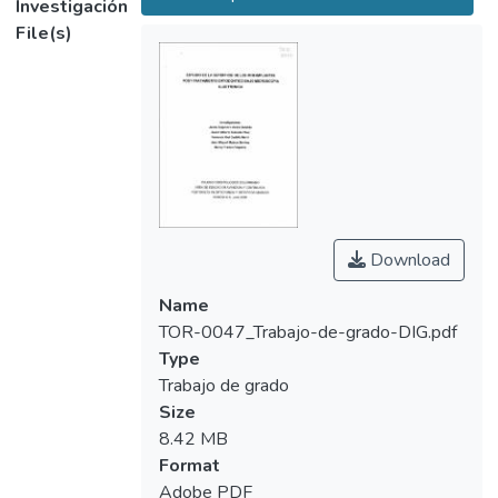
Investigación
ortodónticos, existe formación de material
File(s)
orgánico consistente en libras colágenas y
material osteoide en el 100% de las
muestras, y se observó que la zona de
localización en boca del mini implante no
está relacionada con el tipo de célula
encontrado. Palabras claves: Fibroblastos,
osteointegración, fibro integración, mini
implantes
Download
Name
TOR-0047_Trabajo-de-grado-DIG.pdf
Type
Trabajo de grado
Size
8.42 MB
Format
Adobe PDF