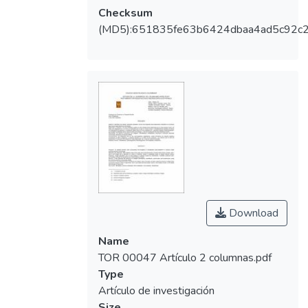
Checksum
(MD5):651835fe63b6424dbaa4ad5c92c
Download
Name
TOR 00047 Artículo 2 columnas.pdf
Type
Artículo de investigación
Size