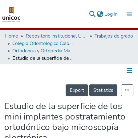
(current)
Log In
Communities & Collections
Home
Repositorio institucional Unicoc, RI-unicoc
Trabajos de grado
Colegio Odontológico Colombiano
Research Outputs
Ortodoncia y Ortopedia Maxilar
Estudio de la superficie de los mini implantes postratamiento ortodóntico bajo microscopía electrónica
Fundings & Projects
People
Información de la Publicación
Statistics
Export
Statistics
Estudio de la superficie de los
mini implantes postratamiento
ortodóntico bajo microscopía
electrónica