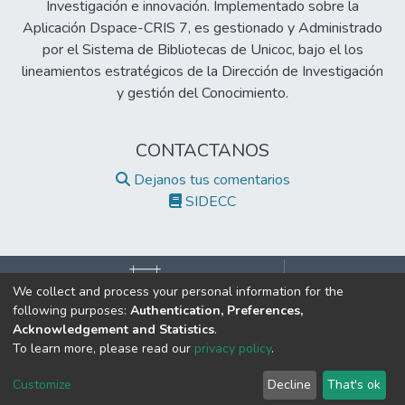
Investigación e innovación. Implementado sobre la
Aplicación Dspace-CRIS 7, es gestionado y Administrado
por el Sistema de Bibliotecas de Unicoc, bajo el los
lineamientos estratégicos de la Dirección de Investigación
y gestión del Conocimiento.
CONTACTANOS
Dejanos tus comentarios
SIDECC
We collect and process your personal information for the
following purposes:
Authentication, Preferences,
©2017 Todos los derechos reservados.
Acknowledgement and Statistics
.
Institución de Educación Superior Sujeta a Inspección y Vigilancia
To learn more, please read our
privacy policy
.
por el Ministerio de Educación Nacional.
Cookie
Privacy
End User
Send
Customize
Decline
That's ok
settings
policy
Agreement
Feedback