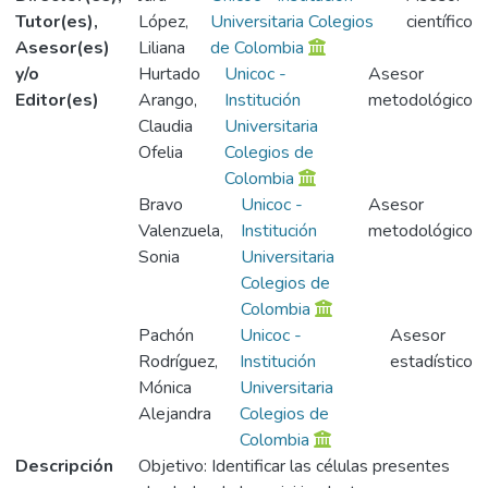
Tutor(es),
López,
Universitaria Colegios
científico
Asesor(es)
Liliana
de Colombia
y/o
Hurtado
Unicoc -
Asesor
Editor(es)
Arango,
Institución
metodológico
Claudia
Universitaria
Ofelia
Colegios de
Colombia
Bravo
Unicoc -
Asesor
Valenzuela,
Institución
metodológico
Sonia
Universitaria
Colegios de
Colombia
Pachón
Unicoc -
Asesor
Rodríguez,
Institución
estadístico
Mónica
Universitaria
Alejandra
Colegios de
Colombia
Descripción
Objetivo: Identificar las células presentes