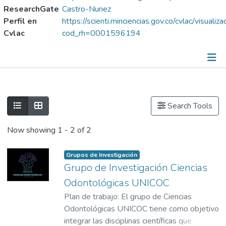
ResearchGate
Castro-Nunez
Perfil en
https://scienti.minciencias.gov.co/cvlac/visuali
Cvlac
cod_rh=0001596194
Grupos de Investigación
Metricas
Show as list
Show as grid
Search Tools
Hoja de vida
Now showing
1 - 2 of 2
Grupos de Investigación
Grupo de Investigación Ciencias
Odontológicas UNICOC
Plan de trabajo: El grupo de Ciencias
Odontológicas UNICOC tiene como objetivo
integrar las disciplinas científicas que