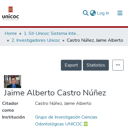
(current)
Log In
Communities & Collections
Home
1. SII-Unicoc: Sistema Integrado de Investigación
2. Investigadores Unicoc
Castro Núñez, Jaime Alberto
Research Outputs
Fundings & Projects
Export
Statistics
People
Statistics
Jaime Alberto Castro Núñez
Citador
Castro Núñez, Jaime Alberto
como
Institución
Grupo de Investigación Ciencias
Odontológicas UNICOC