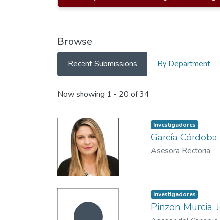
Browse
Recent Submissions
By Department
Recent Submissions
Now showing
1 - 20 of 34
Investigadores
García Córdoba, 
Asesora Rectoria
Investigadores
Pinzon Murcia, 