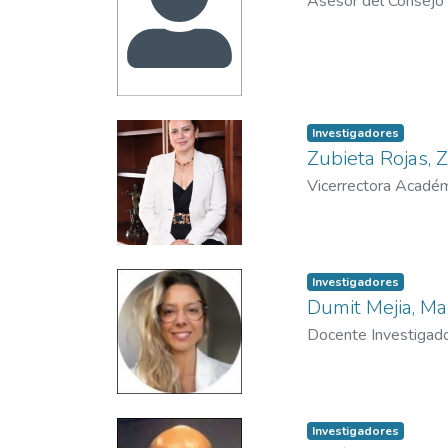
Asesor del Consejo 
Investigadores
Zubieta Rojas, 
Vicerrectora Acadé
Investigadores
Dumit Mejia, M
Docente Investigad
Investigadores