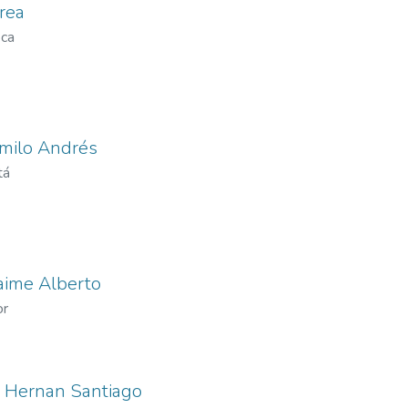
rea
eca
milo Andrés
tá
aime Alberto
or
, Hernan Santiago