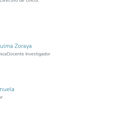
Directivo de Unicoc
Zulma Zoraya
mica
Docente Investigador
anuela
or