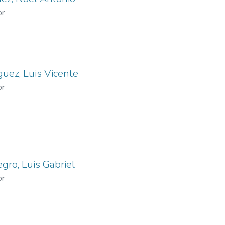
or
uez, Luis Vicente
or
ro, Luis Gabriel
or