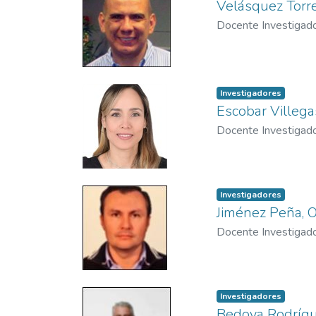
Velásquez Torre
Docente Investigad
Investigadores
Escobar Villega
Docente Investigad
Investigadores
Jiménez Peña, O
Docente Investigad
Investigadores
Bedoya Rodrígu