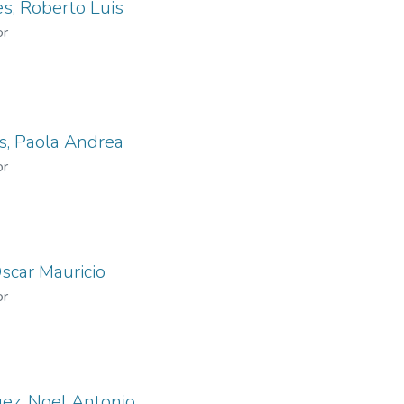
s, Roberto Luis
or
s, Paola Andrea
or
scar Mauricio
or
ez, Noel Antonio