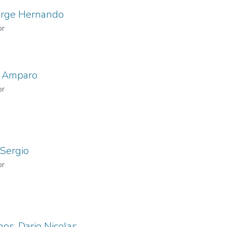
Jorge Hernando
or
z Amparo
or
 Sergio
or
nos, Dario Nicolas