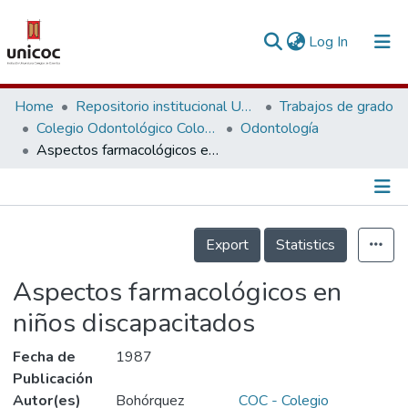
(current)
Log In
Communities & Collections
Home
Repositorio institucional Unicoc, RI-unicoc
Trabajos de grado
Colegio Odontológico Colombiano
Odontología
Research Outputs
Aspectos farmacológicos en niños discapacitados
Fundings & Projects
People
Información de la Publicación
Export
Statistics
Statistics
Aspectos farmacológicos en
niños discapacitados
Fecha de
1987
Publicación
Autor(es)
Bohórquez
COC - Colegio