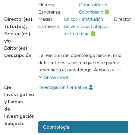
Herrera,
Odontológico
Esperanza
Colombiano
Director(es),
Macías,
Unicoc - Institución
Director
Tutor(es),
Carmenza
Universitaria Colegios
Asesor(es)
de Colombia
y/o
Editor(es)
Descripción
La reacci6n del odontólogo hacia el niño
deficiente es la misma que este puede
tener hacia el odontólogo. Ambos pueden
sentir un nivel de ansiedad incrementado.
Show more
Debemos tener en cuenta los principios de
Eje
Investigación Formativa
la conducta al tratar a estos niños
Investigativo
especiales y presentar maneras de disminuir
y Lineas
la ansiedad tanto en el niño como en
de
nosotros mismos.
Investigación
El niño minusválido tiene un defecto mental,
Subjects
Odontología
emocional que interfiere con su habilidad en