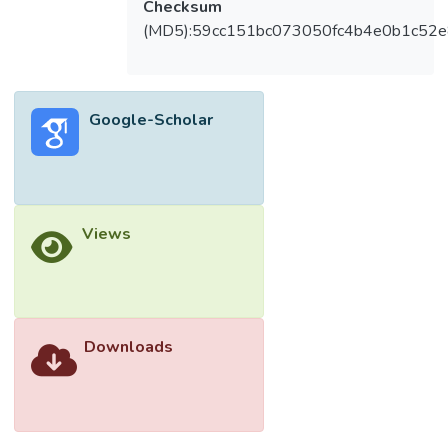
Checksum
adicionales tales como tranquilizantes,
(MD5):59cc151bc073050fc4b4e0b1c52e
antibióticos por profilaxis, puntos
anestésicos locales y analgésicos para
lograr una atención óptima. Los
odontólogos debemos determinar las
Google-Scholar
consecuencias de la interacción de drogas
antes de comenzar el tratamiento.
Views
Downloads