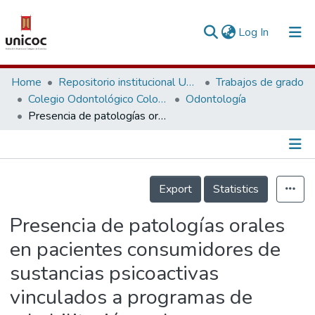
(current)
Log In
Communities & Collections
Home
Repositorio institucional Unicoc, RI-unicoc
Trabajos de grado
Colegio Odontológico Colombiano
Odontología
Research Outputs
Presencia de patologías orales en pacientes consumidores de sustancias psicoactivas vinculados a programas de rehabilitación en las instituciones La luz y Evolucionar
Fundings & Projects
People
Información de la Publicación
Export
Statistics
Statistics
Presencia de patologías orales
en pacientes consumidores de
sustancias psicoactivas
vinculados a programas de