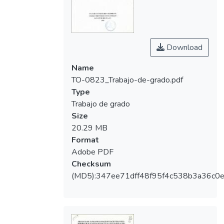
Esta investigación evalúa la presencia de
patologías orales tanto en tejidos blandos
como dentales en pacientes consumidores
Download
de sustancias psicoactivas en proceso de
Name
rehabilitación vinculados a las fundaciones
TO-0823_Trabajo-de-grado.pdf
La luz y Evolucionar, que son entidades sin
Type
ánimo de lucro dedicadas a la rehabilitación
Trabajo de grado
de personas consumidoras de sustancias
Size
psicoactivas; estas entidades reeducan a
20.29 MB
dichas personas en sus aspectos físicos y
Format
psicológicos
Adobe PDF
Checksum
(MD5):347ee71dff48f95f4c538b3a36c0