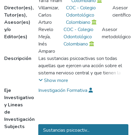
Yaffa Yiham
Colombiano
Director(es),
Villamizar,
COC - Colegio
Asesor
Tutor(es),
Carlos
Odontológico
científico
Asesor(es)
Arturo
Colombiano
y/o
Revelo
COC - Colegio
Asesor
Editor(es)
Mejía,
Odontológico
metodológico
Inés
Colombiano
Amparo
Descripción
Las sustancias psicoactivas son todas
aquellas que ejercen una acción sobre el
sistema nervioso central y que tienen la
capacidad de producir transformaciones
Show more
psíquicas bien sea aumentando o
Eje
Investigación Formativa
disminuyendo el funcionamiento o
Investigativo
modificando estados de conciencia.
y Lineas
de
Dentro de los efectos a nivel de cavidad, se
Investigación
ha observado una inhibición de la secreción
Subjects
Sustancias psicoactiv...
salival que es responsable de cambios