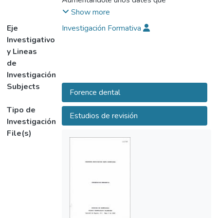
Aumentándole unos dates que
consideramos son estrictamente necesarios
Show more
para fines de identificación judicial.
Eje
Investigación Formativa
Tener un arma fundamental la historia clínica
Investigativo
donde se registren de manera veraz las
y Lineas
características físicas, patológicas de una
de
persona orientadas hacia el sistema
Investigación
estomatognático y así tener una base
Subjects
Forence dental
comparativa con la carta dental elaborada
en medicina legal.
Tipo de
Estudios de revisión
Investigación
File(s)