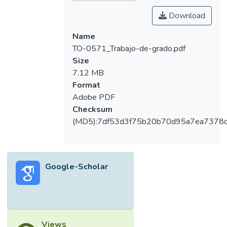
Download
Name
TO-0571_Trabajo-de-grado.pdf
Size
7.12 MB
Format
Adobe PDF
Checksum
(MD5):7df53d3f75b20b70d95a7ea7378
Google-Scholar
Views