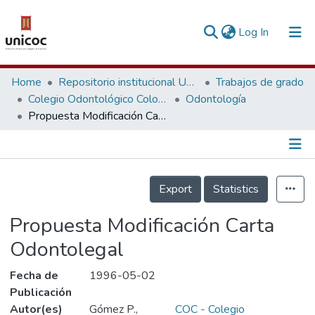
(current)
Log In
Communities & Collections
Home
Repositorio institucional Unicoc, RI-unicoc
Trabajos de grado
Colegio Odontológico Colombiano
Odontología
Research Outputs
Propuesta Modificación Carta Odontolegal
Fundings & Projects
People
Información de la Publicación
Export
Statistics
Statistics
Propuesta Modificación Carta
Odontolegal
Fecha de
1996-05-02
Publicación
Autor(es)
Gómez P.,
COC - Colegio