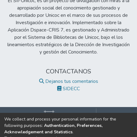
El SII-Unicoc, es un proyecto de divulgación con miras a la
apropiación social del conocimiento gestionado y
desarrollado por Unicoc en el marco de sus procesos de
Investigación e innovación. Implementado sobre la
Aplicación Dspace-CRIS 7, es gestionado y Administrado
por el Sistema de Bibliotecas de Unicoc, bajo el los
lineamientos estratégicos de la Dirección de Investigación
y gestión del Conocimiento.
CONTACTANOS
Dejanos tus comentarios
SIDECC
We collect and process your personal information for the
following purposes:
Authentication, Preferences,
©2017 Todos los derechos reservados.
Acknowledgement and Statistics
.
Institución de Educación Superior Sujeta a Inspección y Vigilancia