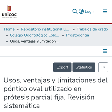
(current)
Log In
Communities & Collections
Home
Repositorio institucional Unicoc, RI-unicoc
Trabajos de grado
Colegio Odontológico Colombiano
Prostodoncia
Research Outputs
Usos, ventajas y limitaciones del póntico oval utilizado en prótesis parcial fija. Revisión sistemática
Fundings & Projects
People
Información de la Publicación
Export
Statistics
Statistics
Usos, ventajas y limitaciones del
póntico oval utilizado en
prótesis parcial fija. Revisión
sistemática