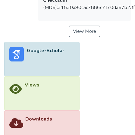
Checksum
(MD5):31530a90cac7886c71c0da57b23
View More
Google-Scholar
Views
Downloads