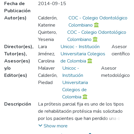
Fecha de
2014-09-15
Publicación
Autor(es)
Calderón,
COC - Colegio Odontológico
Katerine
Colombiano
Quintero,
COC - Colegio Odontológico
Yesenia
Colombiano
Director(es),
Lara
Unicoc - Institución
Asesor
Tutor(es),
Jiménez,
Universitaria Colegios
científico
Asesor(es)
Carolina
de Colombia
y/o
Malaver
Unicoc -
Asesor
Editor(es)
Calderón,
Institución
metodológico
Piedad
Universitaria
Colegios de
Colombia
Descripción
La prótesis parcial fija es uno de los tipos
de rehabilitación protésica más solicitado
por los pacientes que han perdido una o
varias piezas dentales. es importante
Show more
ofrecer tratamientos que permitan brindar al