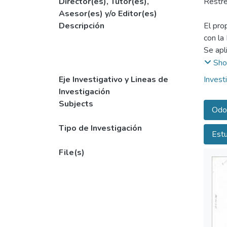
Director(es), Tutor(es),
Restre
Asesor(es) y/o Editor(es)
Descripción
El pro
con la
Se apl
Histor
Sho
Eje Investigativo y Lineas de
Invest
Investigación
Subjects
Odo
Tipo de Investigación
Estu
File(s)