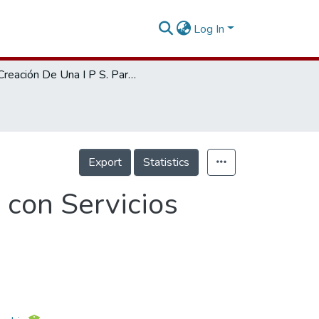
Log In
Creación De Una I P S. Para La tercera edad con Servicios Sociales Complementarios
Export
Statistics
 con Servicios