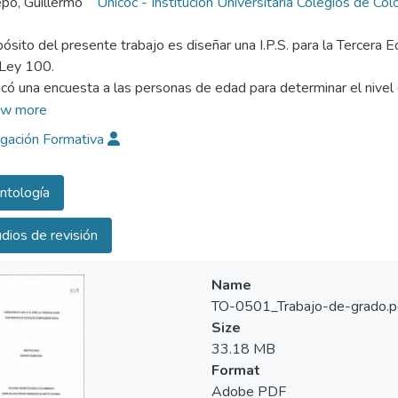
po, Guillermo
Unicoc - Institución Universitaria Colegios de Co
pósito del presente trabajo es diseñar una I.P.S. para la Tercera 
 Ley 100.
icó una encuesta a las personas de edad para determinar el nivel d
ias Clínicas de los pensionados
w more
igación Formativa
ntología
dios de revisión
Name
TO-0501_Trabajo-de-grado.p
Size
33.18 MB
Format
Adobe PDF