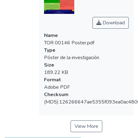
Download
Name
TOR 00146 Poster.pdf
Type
Póster de la investigación
Size
189.22 KB
Format
Adobe PDF
Checksum
(MD5):126266647ae5355f093ea0ac480
View More