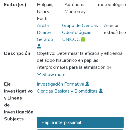
Editor(es)
Holguín,
Autónoma
metodológico
Nancy
Monterrey
Edith
Ardila
Grupo de Ciencias
Asesor
Duarte,
Odontológicas
estadístico
Gerardo
UNICOC
Descripción
Objetivo: Determinar la eficacia y eficiencia
del ácido hialurónico en papilas
interproximales para la eliminación de
triángulos negros en pacientes tratados con
Show more
ortodoncia. Método: Estudio experimental,
Eje
Investigación Formativa
longitudinal, donde se determinó eficacia y
Investigativo
Ciencias Básicas y Biomédicas
eficiencia del ácido hialurónico en papilas
y Lineas
interproximales para la eliminación de
de
triángulos negros en pacientes tratados con
Investigación
ortodoncia en 24 papilas interproximales.
Subjects
Papila interproximal
Resultados: La aplicación de ácido