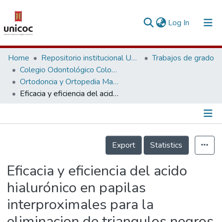
(current)
Log In
Communities & Collections
Home
Repositorio institucional Unicoc, RI-unicoc
Trabajos de grado
Colegio Odontológico Colombiano
Research Outputs
Ortodoncia y Ortopedia Maxilar
Eficacia y eficiencia del acido hialurónico en papilas interproximales para la eliminacion de triangulos negros rn pacientes tratados con ortodoncia
Fundings & Projects
People
Información de la Publicación
Statistics
Export
Statistics
Eficacia y eficiencia del acido
hialurónico en papilas
interproximales para la
eliminacion de triangulos negros