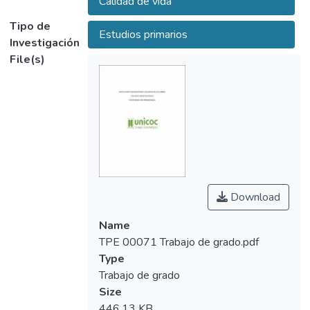
Calidad de vida
construcción de las preguntas validándolo
mediante la opinión de los expertos y
Tipo de
Estudios primarios
prueba piloto en la población.
Investigación
RESULTADOS: Según las observaciones de
File(s)
los expertos y las sugerencias de la lista de
chequeo se realizaron los ajustes
adecuados en el instrumento y se procedió
aplicarlo a una población de 200 personas
donde se encontró que la percepción de
cambios en la encía fue mayor entre las
mujeres (45,2%) que en los hombres
(32,3%), presentando diferencias
Download
estadísticas significativas (p=0,0421).
Aunque en la población general no hubo una
Name
significativa percepción. CONCLUSIONES:
TPE 00071 Trabajo de grado.pdf
A pesar de la alta prevalencia de las
Type
recesiones gingivales los pacientes no
Trabajo de grado
tienen conocimiento de cómo esta condición
Size
puede alterar la calidad de vida y el
446.13 KB