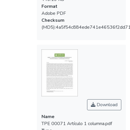
bienestar de los individuos. Las recesiones
Format
gingivales son solo percibidas cuando
Adobe PDF
presenta alguna sintomatología o cuando el
Checksum
profesional por medio del examen clínico
(MD5):4a5f54c884ede741e46536f2dd7
diagnostica la recesión gingival.
Download
Name
TPE 00071 Artículo 1 columna.pdf