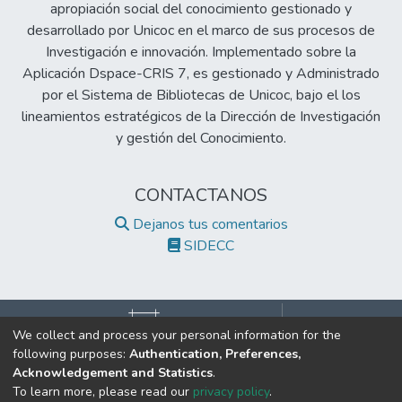
apropiación social del conocimiento gestionado y
desarrollado por Unicoc en el marco de sus procesos de
Investigación e innovación. Implementado sobre la
Aplicación Dspace-CRIS 7, es gestionado y Administrado
por el Sistema de Bibliotecas de Unicoc, bajo el los
lineamientos estratégicos de la Dirección de Investigación
y gestión del Conocimiento.
CONTACTANOS
Dejanos tus comentarios
SIDECC
We collect and process your personal information for the
following purposes:
Authentication, Preferences,
©2017 Todos los derechos reservados.
Acknowledgement and Statistics
.
Institución de Educación Superior Sujeta a Inspección y Vigilancia
To learn more, please read our
privacy policy
.