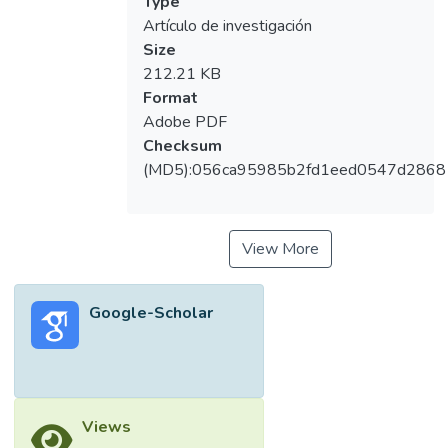
Type
Artículo de investigación
Size
212.21 KB
Format
Adobe PDF
Checksum
(MD5):056ca95985b2fd1eed0547d2868
View More
Google-Scholar
Views