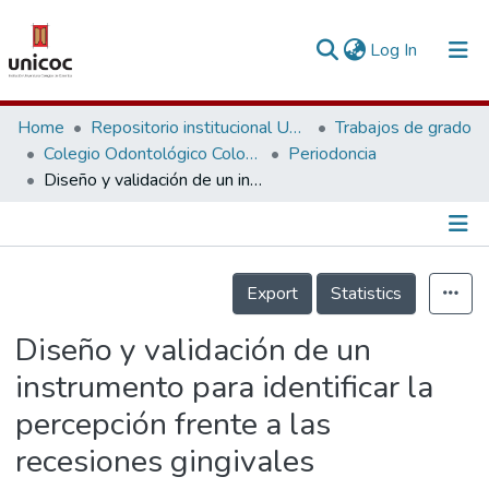
(current)
Log In
Communities & Collections
Home
Repositorio institucional Unicoc, RI-unicoc
Trabajos de grado
Colegio Odontológico Colombiano
Periodoncia
Research Outputs
Diseño y validación de un instrumento para identificar la percepción frente a las recesiones gingivales
Fundings & Projects
People
Información de la Publicación
Export
Statistics
Statistics
Diseño y validación de un
instrumento para identificar la
percepción frente a las
recesiones gingivales