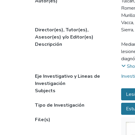
Autor(es)
Tulcán
Romer
Murill
Vacca,
Director(es), Tutor(es),
Sierra,
Asesor(es) y/o Editor(es)
Descripción
Median
lesion
diagnó
clínic
Sho
Eje Investigativo y Lineas de
Invest
Investigación
Subjects
Les
Tipo de Investigación
Estu
File(s)