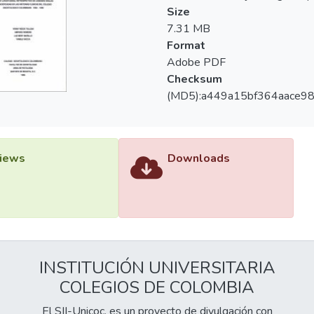
Size
7.31 MB
Format
Adobe PDF
Checksum
(MD5):a449a15bf364aace9
iews
Downloads
INSTITUCIÓN UNIVERSITARIA
COLEGIOS DE COLOMBIA
El SII-Unicoc, es un proyecto de divulgación con