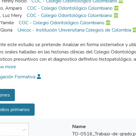
, Yenny Roció
COC - Colegio Odontológico Colombiano
o, Amparo
COC - Colegio Odontológico Colombiano
o, Luz Mery
COC - Colegio Odontológico Colombiano
 Yamile
COC - Colegio Odontológico Colombiano
 Gloria
Unicoc - Institución Universitaria Colegios de Colombia
te este estudio se pretende Analizar en forma sistematice y utili
es orales halladas en las historias clínicas del Colegio Odontológ
sticos presuntivos con el diagnostico definitivo histopatológico, 
a sobre la prevalencia y frecuencia de aparición de lesiones en cavi
w more
igación Formativa
iones
dios primarios
Name
TO-0516_Trabajo-de-grado.p