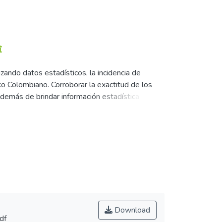
zando datos estadísticos, la incidencia de
ico Colombiano. Corroborar la exactitud de los
además de brindar información estadística a la
dad oral que ameritan biopsia.
Download
df