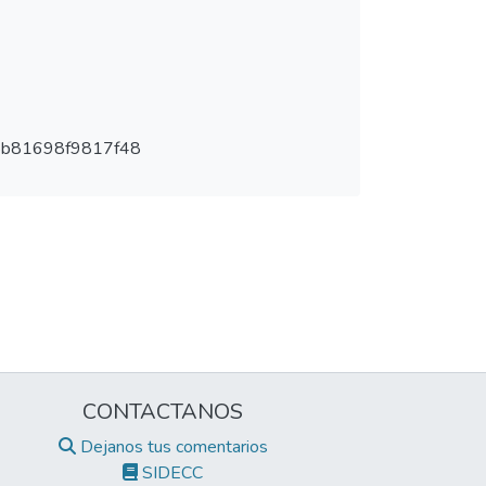
8b81698f9817f48
CONTACTANOS
Dejanos tus comentarios
SIDECC