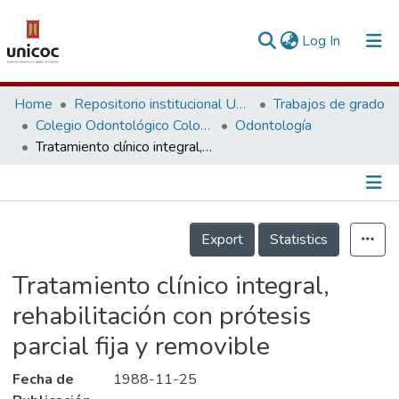
(current)
Log In
Communities & Collections
Home
Repositorio institucional Unicoc, RI-unicoc
Trabajos de grado
Colegio Odontológico Colombiano
Odontología
Research Outputs
Tratamiento clínico integral, rehabilitación con prótesis parcial fija y removible
Fundings & Projects
People
Información de la Publicación
Export
Statistics
Statistics
Tratamiento clínico integral,
rehabilitación con prótesis
parcial fija y removible
Fecha de
1988-11-25