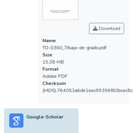
Download
Name
TO-0360_Trbajo-de-grado.pdf
Size
15.38 MB
Format
Adobe PDF
Checksum
(MD5):764053a6de1eec99396f60bcec8
Google-Scholar