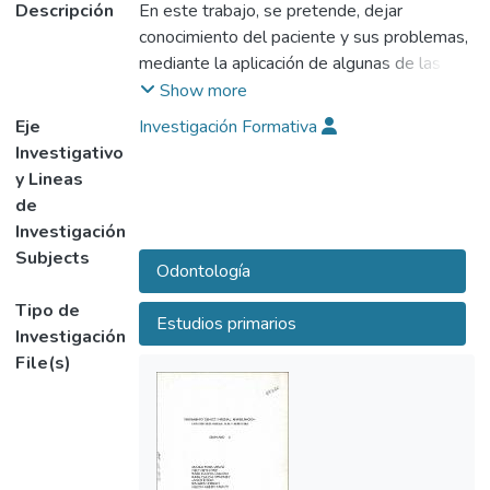
Descripción
En este trabajo, se pretende, dejar
conocimiento del paciente y sus problemas,
mediante la aplicación de algunas de las
ciencias básicas odontológicas, como son la
Show more
Periodoncia, la Oclusión, el objetivo esencial
Eje
Investigación Formativa
es el de mostrar la evolución de un
Investigativo
tratamiento integral de rehabilitación oral.
y Lineas
En este caso clínico, se expone todo lo
de
relacionado con la historia clínica, plan de
Investigación
tratamiento, diagnósticos entre otros.
Subjects
Odontología
Tipo de
Estudios primarios
Investigación
File(s)