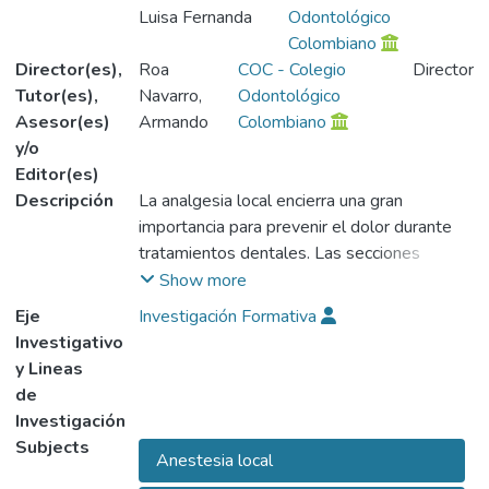
Luisa Fernanda
Odontológico
Colombiano
Director(es),
Roa
COC - Colegio
Director
Tutor(es),
Navarro,
Odontológico
Asesor(es)
Armando
Colombiano
y/o
Editor(es)
Descripción
La analgesia local encierra una gran
importancia para prevenir el dolor durante
tratamientos dentales. Las secciones
correspondientes a instrumentos, técnica y
Show more
precauciones resultan los métodos más
Eje
Investigación Formativa
seguros para lograr una buena anestesia
Investigativo
local. Aunque la Prilocadina y Lidocaína son
y Lineas
las drogas más utilizadas, se han
de
mencionado otras para mostrar el progreso
Investigación
en la investigación en pro de encontrar un
Subjects
Anestesia local
analgésico local ideal.