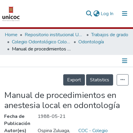
(current)
Log In
Communities & Collections
Home
Repositorio institucional Unicoc, RI-unicoc
Trabajos de grado
Colegio Odontológico Colombiano
Odontología
Research Outputs
Manual de procedimientos en anestesia local en odontología
Fundings & Projects
People
Información de la Publicación
Export
Statistics
Statistics
Manual de procedimientos en
anestesia local en odontología
Fecha de
1988-05-21
Publicación
Autor(es)
Ospina Zuluaga,
COC - Colegio