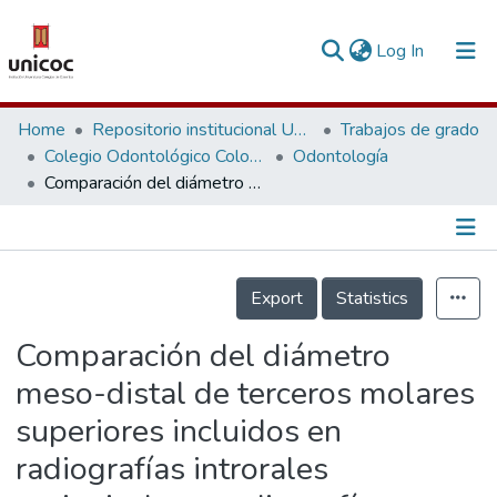
(current)
Log In
Communities & Collections
Home
Repositorio institucional Unicoc, RI-unicoc
Trabajos de grado
Colegio Odontológico Colombiano
Odontología
Research Outputs
Comparación del diámetro meso-distal de terceros molares superiores incluidos en radiografías introrales periapicales y radiografías extraorales panorámicas
Fundings & Projects
People
Información de la Publicación
Export
Statistics
Statistics
Comparación del diámetro
meso-distal de terceros molares
superiores incluidos en
radiografías introrales