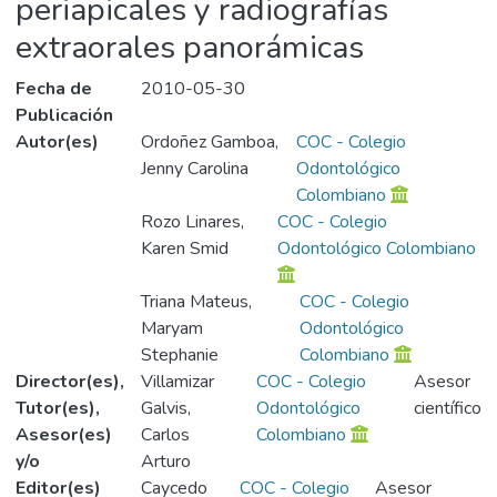
periapicales y radiografías
extraorales panorámicas
Fecha de
2010-05-30
Publicación
Autor(es)
Ordoñez Gamboa,
COC - Colegio
Jenny Carolina
Odontológico
Colombiano
Rozo Linares,
COC - Colegio
Karen Smid
Odontológico Colombiano
Triana Mateus,
COC - Colegio
Maryam
Odontológico
Stephanie
Colombiano
Director(es),
Villamizar
COC - Colegio
Asesor
Tutor(es),
Galvis,
Odontológico
científico
Asesor(es)
Carlos
Colombiano
y/o
Arturo
Editor(es)
Caycedo
COC - Colegio
Asesor