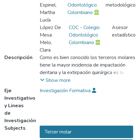
Espinel,
Odontológico
metodológico
Martha
Colombiano
Lucía
López De
COC - Colegio
Asesor
Mesa
Odontológico
estadístico
Melo,
Colombiano
Clara
Descripción
Como es bien conocido los terceros molares
tiene la mayor incidencia de impactación
dentaria y la extirpación quirúrgica es la
intervención que con más frecuencia
Show more
practican los cirujanos maxilofaciales. Al
Eje
Investigación Formativa
realizar exodoncias método abierto se
Investigativo
requiere un examen radiográfico que es de
y Lineas
vital importancia porque permite determinar
de
la posición, forma y tamaño del diente
Investigación
impactado. (MAJOR, 1994) Los cirujanos
Subjects
Tercer molar
maxilofaciales exigen para este tipo de