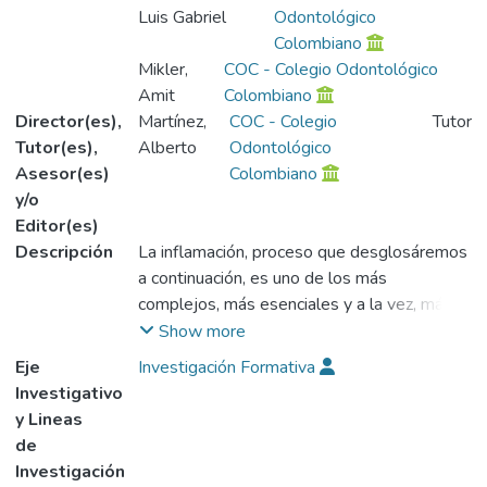
Luis Gabriel
Odontológico
Colombiano
Mikler,
COC - Colegio Odontológico
Amit
Colombiano
Director(es),
Martínez,
COC - Colegio
Tutor
Tutor(es),
Alberto
Odontológico
Asesor(es)
Colombiano
y/o
Editor(es)
Descripción
La inflamación, proceso que desglosáremos
a continuación, es uno de los más
complejos, más esenciales y a la vez, más
interesantes temas de la medicina general
Show more
(incorporandonos dentro de ella). La
Eje
Investigación Formativa
inflamación y su secuela de perturbación de
Investigativo
la función constituyen uno de los problemas
y Lineas
más frecuentes en el consultorio
de
odontológico.
Investigación