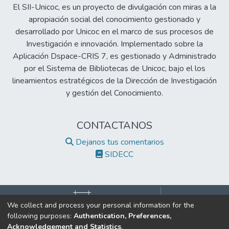
El SII-Unicoc, es un proyecto de divulgación con miras a la
apropiación social del conocimiento gestionado y
desarrollado por Unicoc en el marco de sus procesos de
Investigación e innovación. Implementado sobre la
Aplicación Dspace-CRIS 7, es gestionado y Administrado
por el Sistema de Bibliotecas de Unicoc, bajo el los
lineamientos estratégicos de la Dirección de Investigación
y gestión del Conocimiento.
CONTACTANOS
Dejanos tus comentarios
SIDECC
We collect and process your personal information for the
following purposes:
Authentication, Preferences,
©2017 Todos los derechos reservados.
Acknowledgement and Statistics
.