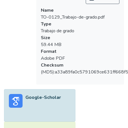
disminución en el flujo sanguíneo y por
consiguiente, un retardo en la velocidad y
Name
calidad de la reparación (proceso
TO-0129_Trabajo-de-grado.pdf
directamente ligado con la inflamación y que
Type
explicaremos en el desarrollo de esta tesis).
Trabajo de grado
Size
59.44 MB
Format
Adobe PDF
Checksum
(MD5):a33a89fa0c5791069ce631ff668f
Google-Scholar