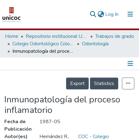
(current)
Log In
Communities & Collections
Home
Repositorio institucional Unicoc, RI-unicoc
Trabajos de grado
Colegio Odontológico Colombiano
Odontología
Research Outputs
Inmunopatología del proceso inflamatorio
Fundings & Projects
People
Información de la Publicación
Export
Statistics
Statistics
Inmunopatología del proceso
inflamatorio
Fecha de
1987-05
Publicación
Autor(es)
Hernández R.,
COC - Colegio