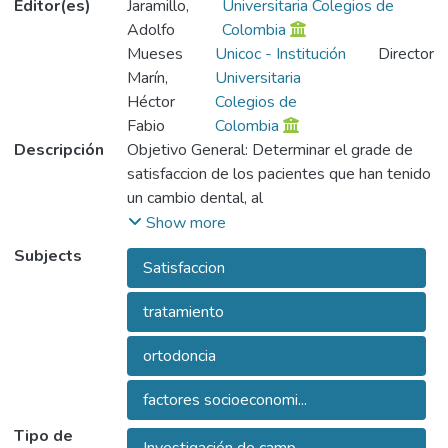
Editor(es)
Jaramillo,
Universitaria Colegios de
Adolfo
Colombia
Mueses
Unicoc - Institución
Director
Marín,
Universitaria
Héctor
Colegios de
Fabio
Colombia
Descripción
Objetivo General: Determinar el grade de
satisfaccion de los pacientes que han tenido
un cambio dental, al
observar el resultado final de un
Show more
tratamiento de ortodoncia en la Institucion
Subjects
Satisfaccion
Universitaria Colegios de Colombia
sede Cali en el ano 2007.
tratamiento
Materiales y Metodos: La investigacion fue
observational descriptiva con corte
ortodoncia
transversal, contando con una
muestra final de 69 historias clinicas de
factores socioeconomi...
pacientes que habian recibido tratamiento
Tipo de
de ortodoncia en el Colegio