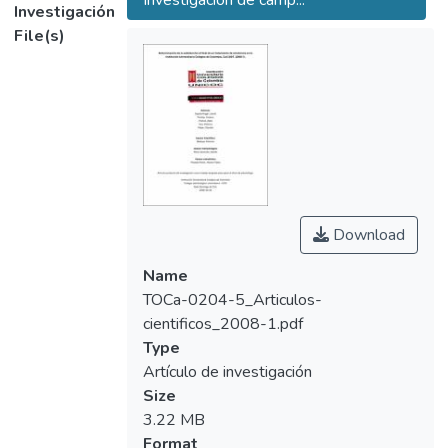
Investigación de camp...
Investigación
Odontologico Colombiano; para la
File(s)
recoleccion de datos se utilize una encuesta
con preguntas 8 de unica
selection y 3 de datos socioeconomicos;
utilizada para encontrar las variables genero,
edad, estrato
socioeconomico, grado de satisfaccion ante
aspectos situaciones percibidas durante el
tratamiento de
ortodoncia. La investigacion fue clasificada
Download
sin riesgo.
Name
Resultados: El genero femenino tuvo mayor
TOCa-0204-5_Articulos-
participation (75.4%), al igual que el range
cientificos_2008-1.pdf
de 13 a 22 arios
Type
(55.1%), el estrato socioeconomico con
Artículo de investigación
mayor presencia fue el estrato 3 (39.1%); el
Size
63.8% se encontro
3.22 MB
satisfecho con su sonrisa al final del
Format
tratamiento, la experiencia como paciente