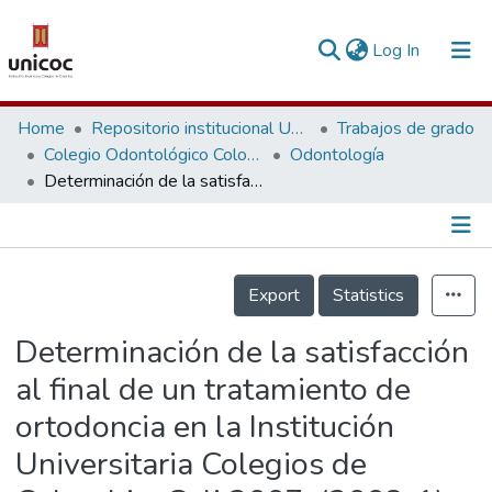
(current)
Log In
Communities & Collections
Home
Repositorio institucional Unicoc, RI-unicoc
Trabajos de grado
Colegio Odontológico Colombiano
Odontología
Research Outputs
Determinación de la satisfacción al final de un tratamiento de ortodoncia en la Institución Universitaria Colegios de Colombia, Cali 2007. (2008-1).
Fundings & Projects
People
Información de la Publicación
Export
Statistics
Statistics
Determinación de la satisfacción
al final de un tratamiento de
ortodoncia en la Institución
Universitaria Colegios de