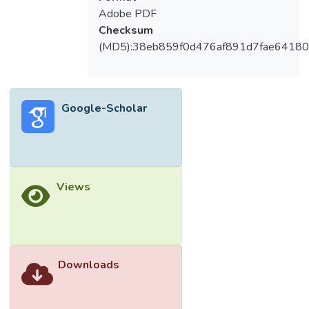
Adobe PDF
del tratamiento de ortodoncia fue
Checksum
buena para el 67.2% de los pacientes, el
(MD5):38eb859f0d476af891d7fae64180
92.8% recomendaria el tratamiento a otras
personas.
Conclusiones: Despues de realizadas las
entrevistas se obtuvo que los pacientes
Google-Scholar
quedaron satisfechos al
finalizar su tratamiento de ortodoncia en las
clinicas de la Institucion Universitaria
Colegios de Colombia
UNICOC, sede Cali 2007, El tratamiento fue
Views
mas recomendado por los pacientes de
estrato alto.
Se encontro una diferencia significativa en
cuanto al genero.
Downloads