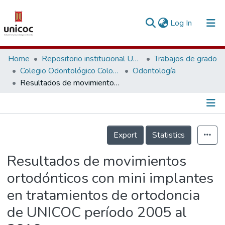
(current)
Log In
Communities & Collections
Home
Repositorio institucional Unicoc, RI-unicoc
Trabajos de grado
Colegio Odontológico Colombiano
Odontología
Research Outputs
Resultados de movimientos ortodónticos con mini implantes en tratamientos de ortodoncia de UNICOC período 2005 al 2010
Fundings & Projects
People
Información de la Publicación
Export
Statistics
Statistics
Resultados de movimientos
ortodónticos con mini implantes
en tratamientos de ortodoncia
de UNICOC período 2005 al