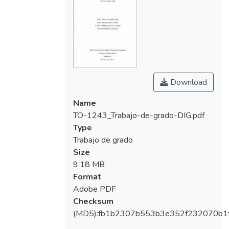
Download
Name
TO-1243_Trabajo-de-grado-DIG.pdf
Type
Trabajo de grado
Size
9.18 MB
Format
Adobe PDF
Checksum
(MD5):fb1b2307b553b3e352f232070b1