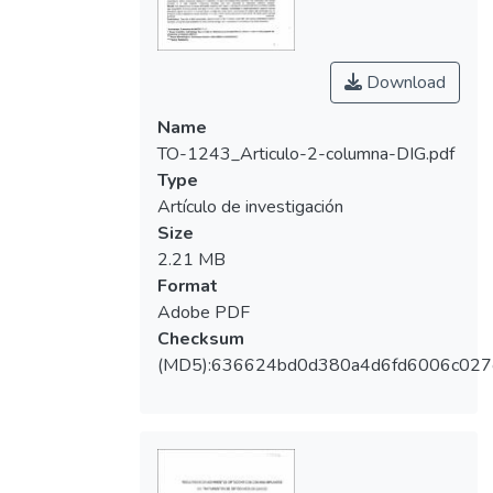
de sobremordidas y verticalización dental de
molares con pérdida de anclaje en presencia
de colapsos óseos por ausencias dentales.
Download
Se logró el objetivo final de los
Name
movimientos dentales en cada uno de los
TO-1243_Articulo-2-columna-DIG.pdf
18 casos clínicos reportados. Conclusiones:
Type
Se logró el objetivo final de los
Artículo de investigación
movimientos dentales en cada uno de los
Size
18 casos clínicos con el cierre total de
2.21 MB
espacios edéntulos, corrección de
Format
sobremordidas y verticalización de molares
Adobe PDF
con pérdida de anclaje en presencia de
Checksum
colapsos óseos por ausencias dentales.
(MD5):636624bd0d380a4d6fd6006c027