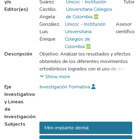
y/o
Suárez
Unicoc - Institución
Tutor
Editor(es)
Castillo,
Universitaria Colegios
Angela
de Colombia
González,
Unicoc - Institución
Asesor
Luis
Universitaria
científico
Enrique
Colegios de
Colombia
Descripción
Objetivo: Analizar los resultados y efectos
obtenidos de los diferentes movimientos
ortodónticos logrados con el uso de mini
implantes en tratamientos de Ortodoncia y
Show more
Ortopedia Maxilar en UNICOC durante el
Eje
Investigación Formativa
periodo de año 2005 al 2010. Materiales y
Investigativo
métodos: Se analizaron 18 mini implantes
y Lineas
reportados en 10 historias clínicas de
de
tratamientos de Ortodoncia terminado del
Investigación
posgrado de Ortodoncia y Ortopedia
Subjects
Mini-implante dental
Maxilar, utilizados como terapia
complementaria con el objetivo de lograr