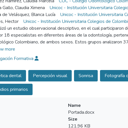
ez Ramírez, Claudia Marcela
COC - Colegio Odontológico Colo
 Gallo, Claudia Ximena
Unicoc - Institución Universitaria Coleg
 de Velásquez, Blanca Lucía
Unicoc - Institución Universitaria
s, Hector
Unicoc - Institución Universitaria Colegios de Colomb
lizó un estudio observacional descriptivo, en el cual participaro
or 18 especialistas en diferentes áreas de la odontología, pertene
lógico Colombiano, de ambos sexos. Estos grupos analizaron 37 
caciones realizadas mediante el programa Photoshop, utilizando la
w more
primera etapa se establecieron los principales factores determinan
igación Formativa
iormente, fueron analizados por ambos grupos, encontrándose dife
tica de la sonrisa.
tica dental
Percepción visual
Sonrisa
Fotografía o
rámetros fundamentales de la estética de la sonrisa para especial
l, inclinación del plano incisal, triángulo negro, relación del groso
dios primarios
 una marcada diferencia en la percepción de la estética de la son
 una visión más crítica en la detección de desviaciones de los pa
Name
Portada.docx
Size
121.96 KB