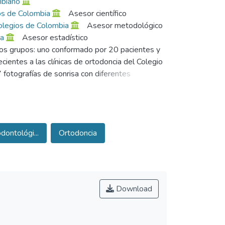
mbiano
ios de Colombia
Asesor científico
 Colegios de Colombia
Asesor metodológico
ia
Asesor estadístico
n dos grupos: uno conformado por 20 pacientes y
cientes a las clínicas de ortodoncia del Colegio
fotografías de sonrisa con diferentes
 escala visual análoga.
tes de la estética de la sonrisa.
rencias significativas en su percepción sobre
dontológi...
Ortodoncia
istas y pacientes son: línea media dental, altura
r del labio con sonrisa gingival y tamaño dental.
risa entre ambos grupos, ya que los especialistas
rámetros estéticos de la sonrisa.
Download