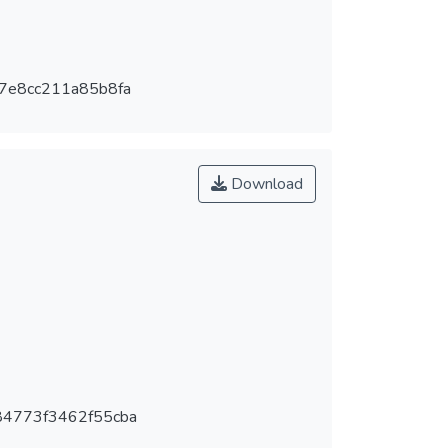
7e8cc211a85b8fa
Download
4773f3462f55cba