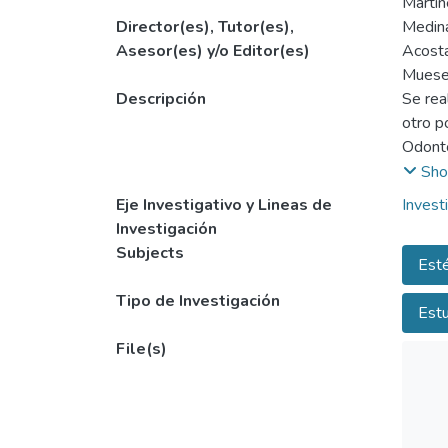
Martín
Director(es), Tutor(es),
Medina
Asesor(es) y/o Editor(es)
Acosta
Muese
Descripción
Se rea
otro p
Odonto
modifi
Sho
En la 
Eje Investigativo y Lineas de
Invest
Poster
Investigación
la esté
Subjects
Esté
Los pa
gingiva
Tipo de Investigación
Estu
Existe
poseen
File(s)