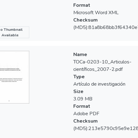
Format
Microsoft Word XML
Checksum
(MD5):81a8b68bb3f64340e
o Thumbnail
Available
Name
TOCa-0203-10_Articulos-
científicos_2007-2.pdf
Type
Artículo de investigación
Size
3.09 MB
Format
Adobe PDF
Checksum
(MD5):213e5790c95e9e128