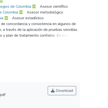
olegios de Colombia
Asesor científico
de Colombia
Asesor metodológico
ia
Asesor estadístico
s de concordancia y consistencia en algunos de
 a través de la aplicación de pruebas sencillas
co y plan de tratamiento confiable. En este
 pruebas clínicas en tres tiempos diferentes y
cia de acuerdo al coeficiente de Kappa mayor a
ales sencillos y prácticos en el consultorio
Download
pdf