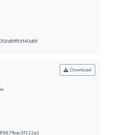
059d8ff99f40d8f
Download
ón
8967fbac3f122a1