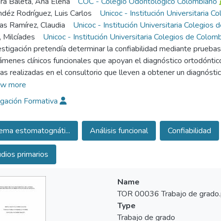
a Baleta, Ana Elena
COC - Colegio Odontológico Colombiano
déz Rodríguez, Luis Carlos
Unicoc - Institución Universitaria C
as Ramírez, Claudia
Unicoc - Institución Universitaria Colegios 
, Milcíades
Unicoc - Institución Universitaria Colegios de Colomb
estigación pretendía determinar la confiabilidad mediante prueba
ámenes clínicos funcionales que apoyan el diagnóstico ortodóntico,
das realizadas en el consultorio que lleven a obtener un diagnósti
o se tomó una muestra de 24 pacientes a los cuales se les realizó
w more
es evaluadores. En los resultados se encontró una alta concordan
igación Formativa
on este estudio se concluyó que es posible realizar análisis funcion
endo resultados confiables.
ema estomatognáti...
Análisis funcional
Confiabilidad
dios primarios
Name
TOR 00036 Trabajo de grado.
Type
Trabajo de grado