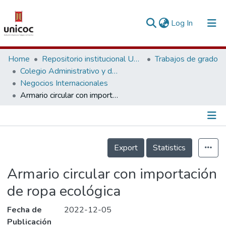
(current)
Log In
Communities & Collections
Home
Repositorio institucional Unicoc, RI-unicoc
Trabajos de grado
Colegio Administrativo y de Ciencias Económicas
Research Outputs
Negocios Internacionales
Armario circular con importación de ropa ecológica
Fundings & Projects
People
Información de la Publicación
Statistics
Export
Statistics
Armario circular con importación
de ropa ecológica
Fecha de
2022-12-05
Publicación