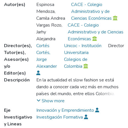
Autor(es)
Espinosa
CACE - Colegio
Mendoza,
Administrativo y de
Camila Andrea
Ciencias Económicas
Vargas Rozo,
CACE - Colegio
Jarhy
Administrativo y de Ciencias
Alejandra
Económicas
Director(es),
Cortés
Unicoc - Institución
Director
Tutor(es),
Cortés,
Universitaria
Asesor(es)
Jorge
Colegios de
y/o
Alexander
Colombia
Editor(es)
Descripción
En la actualidad el slow fashion se está
dando a conocer cada vez más en muchos
países del mundo, entre ellos Colombia.
Estos países, han implementado medidas
Show more
para que las organizaciones de moda
Eje
Innovación y Emprendimiento
realicen las confecciones de sus prendas de
Investigativo
Investigación Formativa
vestir con materiales reciclados, de tal
y Lineas