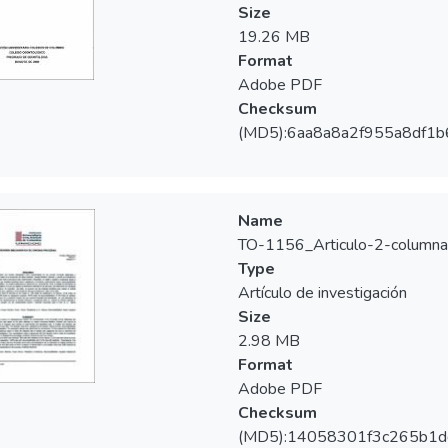
Size
19.26 MB
Format
Adobe PDF
Checksum
(MD5):6aa8a8a2f955a8df1
Name
TO-1156_Articulo-2-columna
Type
Artículo de investigación
Size
2.98 MB
Format
Adobe PDF
Checksum
(MD5):14058301f3c265b1d