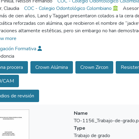
 Pinilla, Nelson Fernando
COC - Colegio Odontológico Colombi
r, Claudia
COC - Colegio Odontológico Colombiano
Asesor
ás de cien años, Land y Taggart presentaron colados a la cera d
pática reforzadas con alúmina, que recibieron el nombre de “jacke
raciones altamente estéticas, pero sin embargo no han demostra
ar fuerzas oclusales importantes. Posteriormente la utilización d
w more
ca dio como resultado productos de resistencia suficiente, pero c
igación Formativa
 estética óptima. Así mismo las restauraciones metálicas tambié
doncia
ico, porque la sensibilidad a los metales se convirtió en un proble
na procera
Crown Alúmina
Crown Zircon
Resistenc
ones alérgicas. (Björkner et al 1994).
D/CAM
ero de sistemas son actualmente disponibles, incluyendo Procer
n una sofisticada técnica asistida por computador y diseñada y
dios de revisión
ar una copia densamente sinterizada con una alta pureza de óxido 
erísticas deseables como biocompatibilidad, estabilidad del color,
te radiográfico similar al de la dentina. Este hecho sirve para dia
Name
estructura dental. (Andersson y Oden, 1993)
TO-1156_Trabajo-de-grado.p
Type
Trabajo de grado