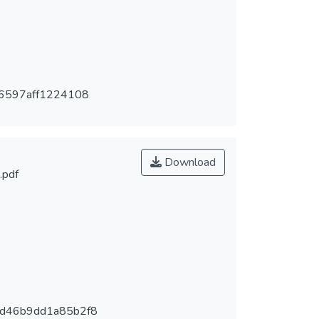
b6597aff1224108
Download
.pdf
d46b9dd1a85b2f8