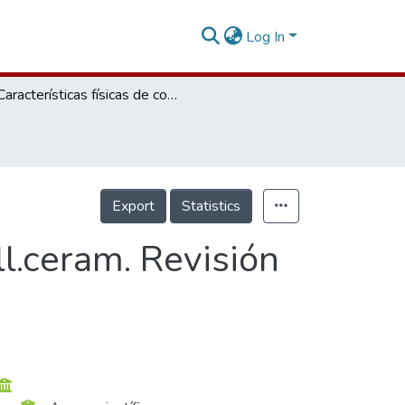
Log In
Características físicas de coronas procera all.ceram. Revisión bibliográfica
Export
Statistics
ll.ceram. Revisión