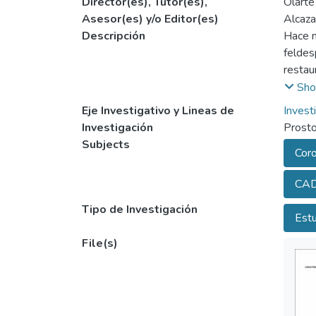
Director(es), Tutor(es),
Olarte
Asesor(es) y/o Editor(es)
Alcaza
Descripción
Hace m
feldes
restau
soport
Sho
metáli
Eje Investigativo y Lineas de
Invest
de una
Investigación
Prosto
biológ
Subjects
Coro
reacci
CA
Un núm
emplea
Tipo de Investigación
Estu
fabric
caract
File(s)
contras
de la 