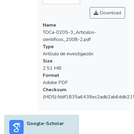
un plan de emergencia; el 56.7% no tiene un
concepto adecuado sobre vulnerabilidad.
Download
Conclusiones: las personas vinculadas a la
Name
institución, no poseen el conocimiento
TOCa-0205-3_Articulos-
adecuado para reaccionar ante un evento
cientificos_2008-2.pdf
catastrófico.
Type
Artículo de investigación
Size
2.51 MB
Format
Adobe PDF
Checksum
(MD5):fddf1835a6438ec2adb2ab6ddb21
Google-Scholar