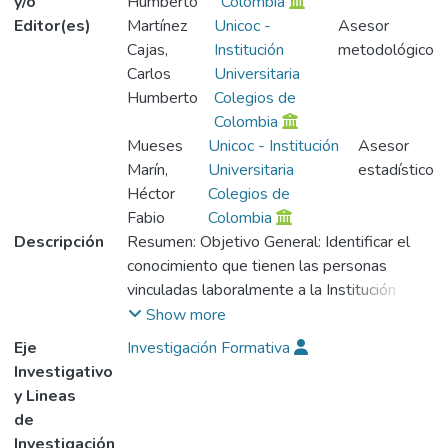
y/o
Humberto
Colombia
Editor(es)
Martínez
Unicoc -
Asesor
Cajas,
Institución
metodológico
Carlos
Universitaria
Humberto
Colegios de
Colombia
Mueses
Unicoc - Institución
Asesor
Marín,
Universitaria
estadístico
Héctor
Colegios de
Fabio
Colombia
Descripción
Resumen: Objetivo General: Identificar el
conocimiento que tienen las personas
vinculadas laboralmente a la Institución
Universitaria Colegios de Colombia -
Show more
UNICOC durante el primer periodo del
Eje
Investigación Formativa
2008, sobre medidas de prevención y
Investigativo
evacuación en situaciones de desastre.
y Lineas
Materiales y Métodos: Se realice un estudio
de
observacional descriptiva de corte
Investigación