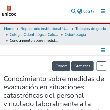
(current)
Log In
Communities & Collections
Home
Repositorio institucional Unicoc, RI-unicoc
Trabajos de grado
Colegio Odontológico Colombiano
Odontología
Research Outputs
Conocimiento sobre medidas de evacuación en situaciones catastróficas del personal vinculado laboralmente a la Institución Universitaria Colegios de Colombia sede Cali durante el 2008-1.
Fundings & Projects
People
Información de la Publicación
Export
Statistics
Statistics
Conocimiento sobre medidas de
evacuación en situaciones
catastróficas del personal
vinculado laboralmente a la