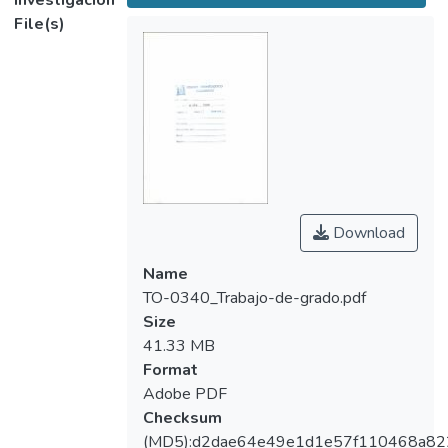
Investigación
File(s)
Download
Name
TO-0340_Trabajo-de-grado.pdf
Size
41.33 MB
Format
Adobe PDF
Checksum
(MD5):d2dae64e49e1d1e57f110468a82