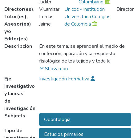
Judith
Colombiano
Director(es),
Villamizar
Unicoc - Institución
Director
Tutor(es),
Lemus,
Universitaria Colegios
Asesor(es)
Jaime
de Colombia
y/o
Editor(es)
Descripción
En este tema, se aprenderá el medio de
confección, aplicación y la respuesta
fisiológica de los tejidos y toda la
complejidad que lleva la prótesis total
Show more
simplificada, donde abarca la osteología,
Eje
Investigación Formativa
membranas, la resistencia en el paladar,
Investigativo
masticación, piso de boca entre otros temas
y Lineas
de vital importancia para la odontología
de
general y su rehabilitación.
Investigación
Gracias a esta parte de la restauración, se le
Subjects
Odontología
da calidad de vida al paciente en su estética
y bienestar.
Tipo de
Estudios primarios