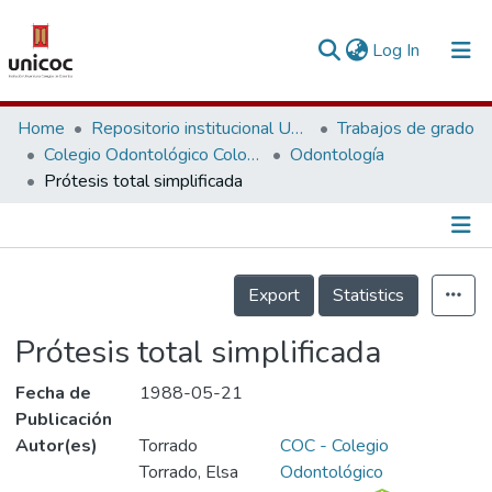
(current)
Log In
Communities & Collections
Home
Repositorio institucional Unicoc, RI-unicoc
Trabajos de grado
Colegio Odontológico Colombiano
Odontología
Research Outputs
Prótesis total simplificada
Fundings & Projects
People
Información de la Publicación
Export
Statistics
Statistics
Prótesis total simplificada
Fecha de
1988-05-21
Publicación
Autor(es)
Torrado
COC - Colegio
Torrado, Elsa
Odontológico