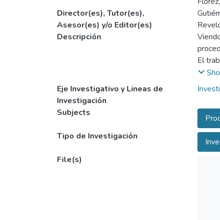
Florez
Director(es), Tutor(es),
Gutiérr
Asesor(es) y/o Editor(es)
Revelo
Descripción
Viendo
proced
El tra
trabaj
Sho
realiz
Eje Investigativo y Lineas de
Invest
manual
Investigación
Subjects
Pro
Tipo de Investigación
Inve
File(s)