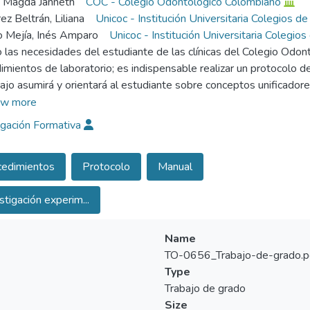
, Magda Janneth
COC - Colegio Odontológico Colombiano
ez Beltrán, Liliana
Unicoc - Institución Universitaria Colegios d
 Mejía, Inés Amparo
Unicoc - Institución Universitaria Colegio
 las necesidades del estudiante de las clínicas del Colegio Odon
imientos de laboratorio; es indispensable realizar un protocolo 
bajo asumirá y orientará al estudiante sobre conceptos unificador
os de laboratorio y servirá para proporcionar una mejor comunicaci
w more
adas por los estudiantes. La investigación pretende encaminar, dir
igación Formativa
 que instruya e implante un producto para laboratorio en el Col
cedimientos
Protocolo
Manual
stigación experim...
Name
TO-0656_Trabajo-de-grado.p
Type
Trabajo de grado
Size