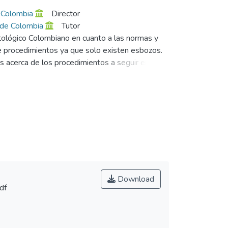
e Colombia
Director
s de Colombia
Tutor
tológico Colombiano en cuanto a las normas y
de procedimientos ya que solo existen esbozos.
es acerca de los procedimientos a seguir en los
ón docente - alumno, agiliza las actividades
igir, guiar al alumno de pregrado por medio de un
egio Odontológico Colombiano.
Download
df