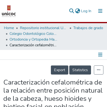
(current)
Log In
Communities & Collections
Home
Repositorio institucional Unicoc, RI-unicoc
Trabajos de grado
Colegio Odontológico Colombiano
Research Outputs
Ortodoncia y Ortopedia Maxilar
Caracterización cefalométrica de la relación entre posición natural de la cabeza, hueso hioides y biotipo facial en población adulta UNICOC
Fundings & Projects
People
Información de la Publicación
Statistics
Export
Statistics
Caracterización cefalométrica de
la relación entre posición natural
de la cabeza, hueso hioides y
biotipo facial en población