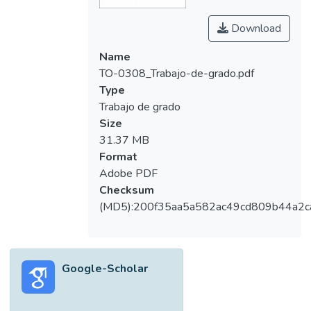
Download
Name
TO-0308_Trabajo-de-grado.pdf
Type
Trabajo de grado
Size
31.37 MB
Format
Adobe PDF
Checksum
(MD5):200f35aa5a582ac49cd809b44a2c
Google-Scholar