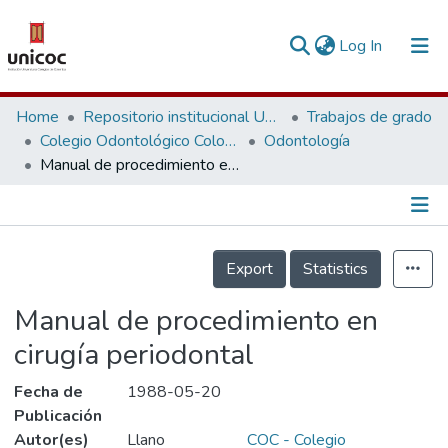
(current)
Log In
Communities & Collections
Home
Repositorio institucional Unicoc, RI-unicoc
Trabajos de grado
Colegio Odontológico Colombiano
Odontología
Research Outputs
Manual de procedimiento en cirugía periodontal
Fundings & Projects
People
Información de la Publicación
Export
Statistics
Statistics
Manual de procedimiento en
cirugía periodontal
Fecha de
1988-05-20
Publicación
Autor(es)
Llano
COC - Colegio