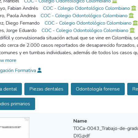
 Maribel
COC - Colegio Odontológico Colombiano
o, Fabian Andrés
COC - Colegio Odontológico Colombiano
ro, Paola Andrea
COC - Colegio Odontológico Colombiano
z, Diego Fernando
COC - Colegio Odontológico Colombiano
s, Jorge Eduardo
COC - Colegio Odontológico Colombiano
 difícil y convulsionada situación actual que se vine en Colombia,
do cerca de 2.000 casos reportados de desaparecido forzados, a
comunes y en tumbas individuales, además de todos los casos qu
posición o de mutilation que impiden ser identificados por métod
w more
cimiento directo de la persona figurando como N.N; Situación en l
igación Formativa
buir con una ayuda importante, como es la carta dental la cual deb
uation actual todos somos potencialmente N.N. teniendo en cuenta
a dental
Piezas dentales
Odontología forense
Re
yo, muchas veces realizada de manera inadecuada e incompleta; s
fication forense, cuya carta debe recopilar el mayor número de da
dios primarios
dad de una víctima.
ollar una carta dental en el Colegio Odontológico Colombiano sec
Name
odelo pedagógico en esta institución y que también sirva a otras 
TOCa-0043_Trabajo-de-grad
al de Medicina Legal y ciencias forenses, y a otras entidades d
DIG.pdf