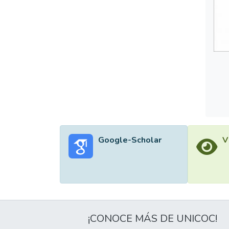
desapa
propue
de las
Google-Scholar
V
¡CONOCE MÁS DE UNICOC!