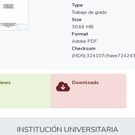
recido hay una familia que sufre por su ser querido, convirtiéndo
Type
sta alternativa a las ya convencionales cartas dentales que actu
Trabajo de grado
 piezas dentales y que impiden la identificación, produciéndose un 
Size
30.66 MB
Format
Adobe PDF
Checksum
(MD5):324107c9aee72424
iews
Downloads
INSTITUCIÓN UNIVERSITARIA