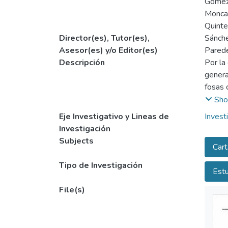
Gómez,
Moncay
Quinte
Director(es), Tutor(es),
Sánche
Asesor(es) y/o Editor(es)
Parede
Descripción
Por la
genera
fosas 
descom
Sho
recono
Eje Investigativo y Lineas de
Invest
contri
Investigación
la sit
Subjects
Cart
de apo
identi
Tipo de Investigación
Estu
identi
File(s)
Desarr
como m
Nacion