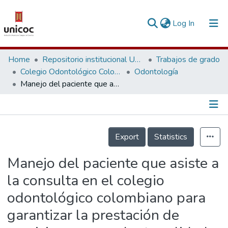
(current)
Log In
Communities & Collections
Home
Repositorio institucional Unicoc, RI-unicoc
Trabajos de grado
Colegio Odontológico Colombiano
Odontología
Research Outputs
Manejo del paciente que asiste a la consulta en el colegio odontológico colombiano para garantizar la prestación de servicios con excelente calidad
Fundings & Projects
People
Información de la Publicación
Export
Statistics
Statistics
Manejo del paciente que asiste a
la consulta en el colegio
odontológico colombiano para
garantizar la prestación de