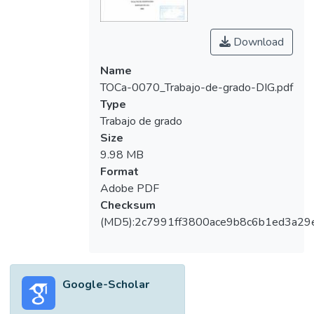
Esperamos que un día muy cercano la rama
de la salud alcance la humanización tan
Download
necesaria para ofrecer servicios de
excelente calidad.
Name
TOCa-0070_Trabajo-de-grado-DIG.pdf
Type
Trabajo de grado
Size
9.98 MB
Format
Adobe PDF
Checksum
(MD5):2c7991ff3800ace9b8c6b1ed3a29
Google-Scholar