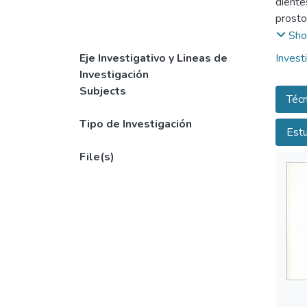
diente
prosto
un com
Sho
restau
Eje Investigativo y Lineas de
Invest
El tip
Investigación
colada
Subjects
Técn
términ
involu
Tipo de Investigación
Estu
Finalm
técnic
File(s)
interr
estos 