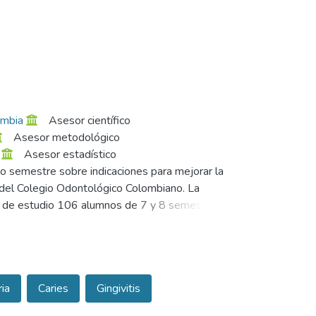
ombia
Asesor científico
Asesor metodológico
Asesor estadístico
o semestre sobre indicaciones para mejorar la
s del Colegio Odontológico Colombiano. La
ción de estudio 106 alumnos de 7 y 8 semestre de
r de estimación del 5% y nivel de confiabilidad
 como técnicas de cepillado, edades iniciales a
al y otros elementos; ayudas didácticas para
 96.8% de alumnos de 7 semestre se consideran
ia
Caries
Gingivitis
pto para la misma acción evaluada. Se analizó
dos en cuanto a técnicas de prevención. Es