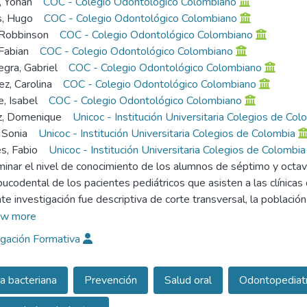
 Yohan
COC - Colegio Odontológico Colombiano
s, Hugo
COC - Colegio Odontológico Colombiano
 Robbinson
COC - Colegio Odontológico Colombiano
Fabian
COC - Colegio Odontológico Colombiano
gra, Gabriel
COC - Colegio Odontológico Colombiano
z, Carolina
COC - Colegio Odontológico Colombiano
e, Isabel
COC - Colegio Odontológico Colombiano
, Domenique
Unicoc - Institución Universitaria Colegios de Col
 Sonia
Unicoc - Institución Universitaria Colegios de Colombia
s, Fabio
Unicoc - Institución Universitaria Colegios de Colombia
inar el nivel de conocimiento de los alumnos de séptimo y octav
bucodental de los pacientes pediátricos que asisten a las clínica
nte investigación fue descriptiva de corte transversal, la pobla
géneros, seleccionados por un muestreo aleatorio simple con erro
w more
. Se analizaron variables relacionadas con las instrucciones tales
igación Formativa
ta odontológica, edades para utilización de enjuagues, seda dent
nzas a pacientes pediátricos. De toda la población evaluada el
a bacteriana
Prevención
Salud oral
Odontopediatr
para instruir en prevención. El 93% de 8 semestre se considera a
 un bajo porcentaje de conocimiento entre los semestres evalua