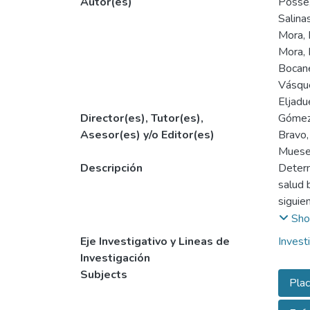
Autor(es)
Posse,
Salina
Mora,
Mora, 
Bocane
Vásque
Eljadu
Director(es), Tutor(es),
Gómez
Asesor(es) y/o Editor(es)
Bravo,
Muese
Descripción
Determ
salud 
siguie
ambos 
Sho
de 95%
Eje Investigativo y Lineas de
Invest
consul
Investigación
enseña
Subjects
Plac
aptos 
además