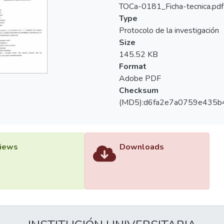
TOCa-0181_Ficha-tecnica.pdf
Type
Protocolo de la investigación
Size
145.52 KB
Format
Adobe PDF
Checksum
(MD5):d6fa2e7a0759e435b
iews
Downloads