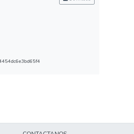
4454dc6e3bd65f4
CONTACTANOS