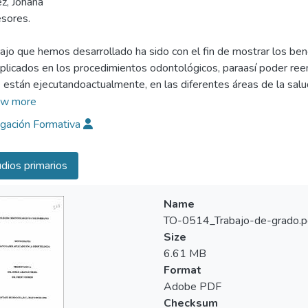
z, Johana
esores.
bajo que hemos desarrollado ha sido con el fin de mostrar los bene
aplicados en los procedimientos odontológicos, paraasí poder reem
 están ejecutandoactualmente, en las diferentes áreas de la salu
alterados, en beneficio al paciente, estándedicados a la eliminac
w more
entes y en elcaso más general, a la buena estética y funcionalidad
igación Formativa
nte rehabilitación al paciente y brindarle una buena calidad denue
dios primarios
Name
TO-0514_Trabajo-de-grado.p
Size
6.61 MB
Format
Adobe PDF
Checksum