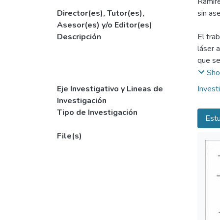
Ramíre
Director(es), Tutor(es),
sin as
Asesor(es) y/o Editor(es)
Descripción
El tra
láser 
que se
verse 
Sho
incipi
Eje Investigativo y Lineas de
Invest
excele
Investigación
Tipo de Investigación
Estu
File(s)