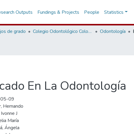
search Outputs
Fundings & Projects
People
Statistics
jos de grado
Colegio Odontológico Colombiano
Odontología
icado En La Odontología
-05-09
r, Hernando
 Ivonne J
elia María
á, Ángela