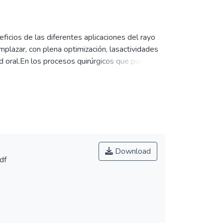
ficios de las diferentes aplicaciones del rayo
plazar, con plena optimización, lasactividades
d oral.En los procesos quirúrgicos que pueden
ión de enfermedades benignas, control de caries
. De esta forma se llega a suministraruna
stros servicios profesionales.
Download
df