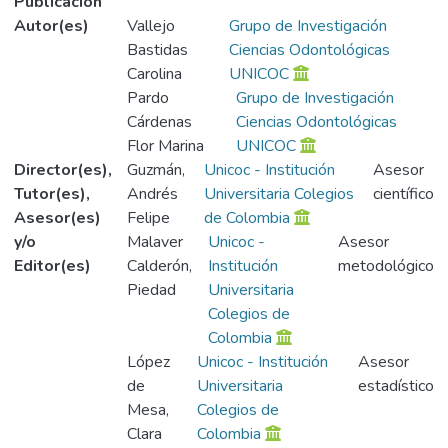
Publicación
Autor(es)
Vallejo
Grupo de Investigación
Bastidas
Ciencias Odontológicas
Carolina
UNICOC
Pardo
Grupo de Investigación
Cárdenas
Ciencias Odontológicas
Flor Marina
UNICOC
Director(es),
Guzmán,
Unicoc - Institución
Asesor
Tutor(es),
Andrés
Universitaria Colegios
científico
Asesor(es)
Felipe
de Colombia
y/o
Malaver
Unicoc -
Asesor
Editor(es)
Calderón,
Institución
metodológico
Piedad
Universitaria
Colegios de
Colombia
López
Unicoc - Institución
Asesor
de
Universitaria
estadístico
Mesa,
Colegios de
Clara
Colombia