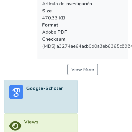
Artículo de investigación
Size
470.33 KB
Format
Adobe PDF
Checksum
(MD5):a3274ae64acb0d0a3eb6365c898
View More
Google-Scholar
Views