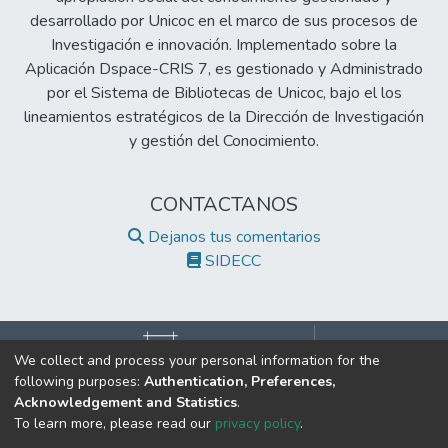
desarrollado por Unicoc en el marco de sus procesos de
Investigación e innovación. Implementado sobre la
Aplicación Dspace-CRIS 7, es gestionado y Administrado
por el Sistema de Bibliotecas de Unicoc, bajo el los
lineamientos estratégicos de la Dirección de Investigación
y gestión del Conocimiento.
CONTACTANOS
Dejanos tus comentarios
SIDECC
We collect and process your personal information for the
following purposes:
Authentication, Preferences,
©2017 Todos los derechos reservados.
Acknowledgement and Statistics
.
Institución de Educación Superior Sujeta a Inspección y Vigilancia
To learn more, please read our
privacy policy
.
por el Ministerio de Educación Nacional.