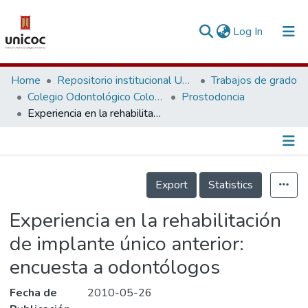
(current)
Log In
Communities & Collections
Home
Repositorio institucional Unicoc, RI-unicoc
Trabajos de grado
Colegio Odontológico Colombiano
Prostodoncia
Research Outputs
Experiencia en la rehabilitación de implante único anterior: encuesta a odontólogos
Fundings & Projects
People
Información de la Publicación
Export
Statistics
Statistics
Experiencia en la rehabilitación
de implante único anterior:
encuesta a odontólogos
Fecha de
2010-05-26