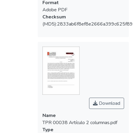
Format
Adobe PDF
Checksum
(MD5):2833ab6f8ef8e2666a399c625f8
Download
Name
TPR 00038 Artículo 2 columnas.pdf
Type