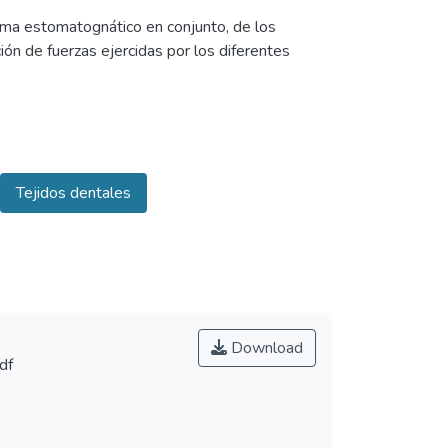
stema estomatognático en conjunto, de los
ión de fuerzas ejercidas por los diferentes
s terapéuticas mecánicas, ocasiones descuida el
vimientos ortodónticos se realizan en tejidos
ado de la respuesta y de la reacción fisiológica
Tejidos dentales
ceso fisiológico de reabsorción por parte de las
 esta reabsorción ósea se produce en las zonas
e las células osteoclastia son llevadas a su
n ósea, se considera como factor clave para el
s las fuerzas intensas que comprimen las
vimiento dentario (Ricketts) (5).
Download
df