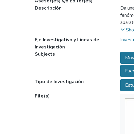
Asesor(es) y/o Editor(es)
Descripción
Da una
fenóme
aparat
La mec
Sho
concep
Eje Investigativo y Lineas de
Invest
vivos,
Investigación
El mov
Subjects
Movi
frente
célula
Fuer
de pre
sitio 
Tipo de Investigación
Estu
movimi
célula
File(s)