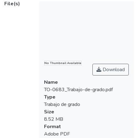
File(s)
tratamiento para estos pacientes, esta
investigación se propone brindar los
conocimientos necesarios para sufrir dicha
deficiencia.
No Thumbnail Available
Download
Name
TO-0683_Trabajo-de-grado.pdf
Type
Trabajo de grado
Size
8.52 MB
Format
Adobe PDF