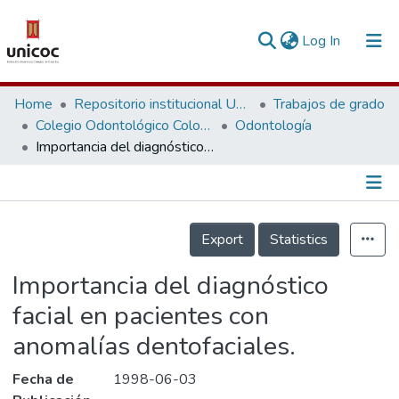
(current)
Log In
Communities & Collections
Home
Repositorio institucional Unicoc, RI-unicoc
Trabajos de grado
Colegio Odontológico Colombiano
Odontología
Research Outputs
Importancia del diagnóstico facial en pacientes con anomalías dentofaciales.
Fundings & Projects
People
Información de la Publicación
Export
Statistics
Statistics
Importancia del diagnóstico
facial en pacientes con
anomalías dentofaciales.
Fecha de
1998-06-03