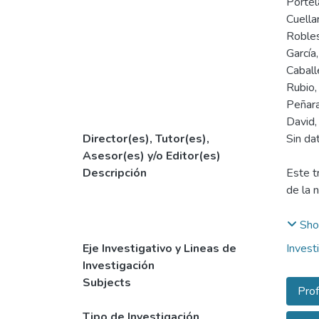
Portel
Cuellar
Robles
García
Caball
Rubio,
Peñara
David,
Director(es), Tutor(es),
Sin da
Asesor(es) y/o Editor(es)
Descripción
Este t
de la 
Por se
Sho
a e int
Eje Investigativo y Lineas de
Invest
concis
Investigación
Subjects
Prof
Tipo de Investigación