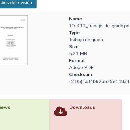
dios de revisión
Name
TO-411_Trabajo-de-grado.pd
Type
Trabajo de grado
Size
5.21 MB
Format
Adobe PDF
Checksum
(MD5):fd34b62b529e148a4
iews
Downloads