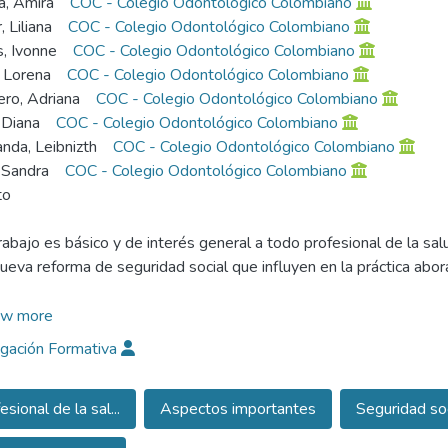
a, Amira
COC - Colegio Odontológico Colombiano
, Liliana
COC - Colegio Odontológico Colombiano
, Ivonne
COC - Colegio Odontológico Colombiano
, Lorena
COC - Colegio Odontológico Colombiano
ero, Adriana
COC - Colegio Odontológico Colombiano
 Diana
COC - Colegio Odontológico Colombiano
nda, Leibnizth
COC - Colegio Odontológico Colombiano
 Sandra
COC - Colegio Odontológico Colombiano
to
rabajo es básico y de interés general a todo profesional de la s
nueva reforma de seguridad social que influyen en la práctica abora
r un tema novedoso, al cual no se eligió, se le da la importancia 
w more
erés por parte del profesional. Por esto, se pretende inducir al le
igación Formativa
a de lo que será la futura seguridad social
esional de la sal...
Aspectos importantes
Seguridad soc