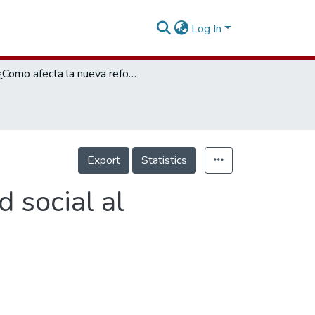
Log In
¿Como afecta la nueva reforma de seguridad social al profesional en salud?
Export
Statistics
 social al