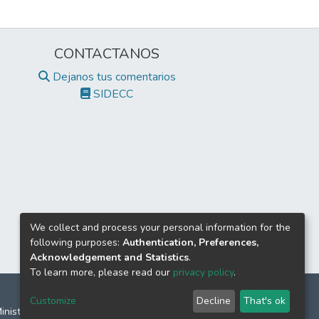
CONTACTANOS
Dejanos tus comentarios
SIDECC
We collect and process your personal information for the
following purposes:
Authentication, Preferences,
Acknowledgement and Statistics
.
To learn more, please read our
privacy policy
.
Customize
Decline
That's ok
Ministerio de Educación Nacional.