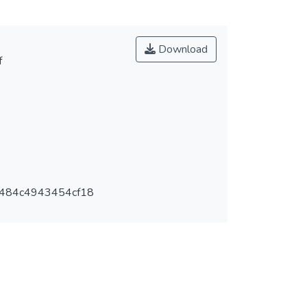
Download
f
484c4943454cf18