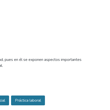
alud, pues en él se exponen aspectos importantes
l.
debido a que carece de 1a información, conciencia
ctor a comprender de una forma fácil, clara y
ial
Práctica laboral