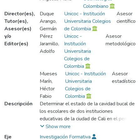
Colombiano
Director(es),
Duque
Unicoc - Institución
Asesor
Tutor(es),
Arango,
Universitaria Colegios
científico
Asesor(es)
Germán
de Colombia
y/o
Pérez
Unicoc -
Asesor
Editor(es)
Jaramillo,
Institución
metodológico
Adolfo
Universitaria
Colegios de
Colombia
Mueses
Unicoc - Institución
Asesor
Marín,
Universitaria
estadístico
Héctor
Colegios de
Fabio
Colombia
Descripción
Determinar el estado de la cavidad bucal de
los escolares de dos instituciones
educativas de la ciudad de Cali en el periodo
II-2007, pertenecientes a un estrato
Show more
socioeconómico bajo. investigación de tipo
Eje
Investigación Formativa