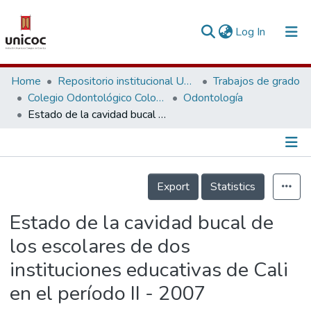
(current)
Log In
Communities & Collections
Home
Repositorio institucional Unicoc, RI-unicoc
Trabajos de grado
Colegio Odontológico Colombiano
Odontología
Research Outputs
Estado de la cavidad bucal de los escolares de dos instituciones educativas de Cali en el período II - 2007
Fundings & Projects
People
Información de la Publicación
Export
Statistics
Statistics
Estado de la cavidad bucal de
los escolares de dos
instituciones educativas de Cali
en el período II - 2007