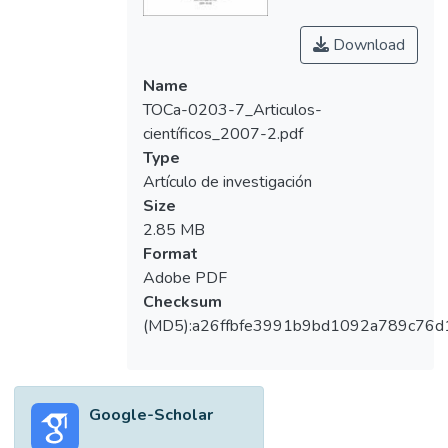
características en la institución. Se encontró
relación entre el índice de O’Leary y el grado
Download
escolar de los estudiantes; también hubo
relación entre el índice COP y la edad. En
Name
general se encontró que los estudiantes
TOCa-0203-7_Articulos-
presentaron la cavidad bucal en condiciones
científicos_2007-2.pdf
adecuadas al ser evaluados. Palabras
Type
Claves: Salud bucal, escolares, índice COP,
Artículo de investigación
índice O’Leary
Size
2.85 MB
Format
Adobe PDF
Checksum
(MD5):a26ffbfe3991b9bd1092a789c76d
Google-Scholar