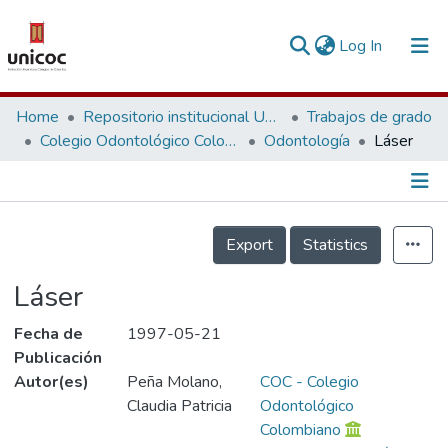
(current)
Log In
Communities & Collections
Home
Repositorio institucional Unicoc, RI-unicoc
Trabajos de grado
Colegio Odontológico Colombiano
Odontología
Láser
Research Outputs
Fundings & Projects
Información de la Publicación
People
Export
Statistics
Statistics
Láser
Fecha de
1997-05-21
Publicación
Autor(es)
Peña Molano,
COC - Colegio
Claudia Patricia
Odontológico
Colombiano