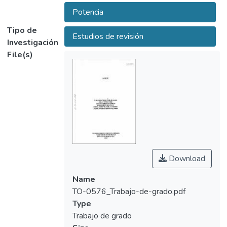
Albert Einstein en 1916. La invención fue
Potencia
descubierta por Fabrikant en 1940, con
Tipo de
nuevas tecnologías se ha seguido
Estudios de revisión
Investigación
evolucionando microondas hasta la óptica
File(s)
de longitud.
Los láseres son instrumentos que emiten la
luz de características especiales y muy
diferente de la precedente de otras fuentes
normales, tales como una bombilla, tubo
fluorescente, una vela o un tubo de
descarga.
Download
Name
TO-0576_Trabajo-de-grado.pdf
Type
Trabajo de grado