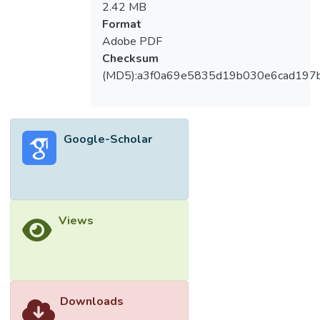
2.42 MB
Format
Adobe PDF
Checksum
(MD5):a3f0a69e5835d19b030e6cad197
Google-Scholar
Views
Downloads