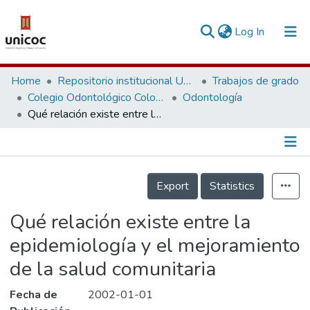
(current)
Log In
Communities & Collections
Home
Repositorio institucional Unicoc, RI-unicoc
Trabajos de grado
Colegio Odontológico Colombiano
Odontología
Research Outputs
Qué relación existe entre la epidemiología y el mejoramiento de la salud comunitaria
Fundings & Projects
People
Información de la Publicación
Export
Statistics
Statistics
Qué relación existe entre la
epidemiología y el mejoramiento
de la salud comunitaria
Fecha de
2002-01-01