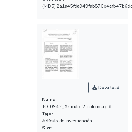
(MD5):2a1a45fda949fab870e4efb47b6d
Download
Name
TO-0942_Articulo-2-columna.pdf
Type
Artículo de investigación
Size