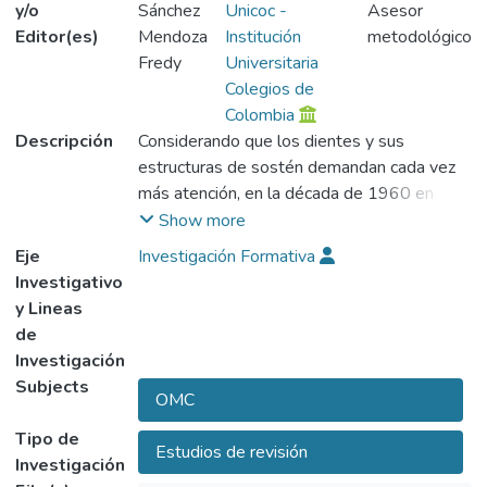
y/o
Sánchez
Unicoc -
Asesor
Editor(es)
Mendoza
Institución
metodológico
Fredy
Universitaria
Colegios de
Colombia
Descripción
Considerando que los dientes y sus
estructuras de sostén demandan cada vez
más atención, en la década de 1960 en
Colombia se iniciaron los estudios para
Show more
evaluar su estado de salud; por medio de
Eje
Investigación Formativa
ello se ha identificado la situación de la
Investigativo
salud oral de la población en colombiana. A
y Lineas
continuación, se presenta una revisión
de
bibliográfica de los resultados de los tres
Investigación
estudios de morbilidad oral realizados hasta
Subjects
OMC
el momento en el país, con los cuales
analizaremos si las metas y estrategias del
Tipo de
Estudios de revisión
Estados han aportado en el mejoramiento
Investigación
de la salud oral en la comunidad colombiana