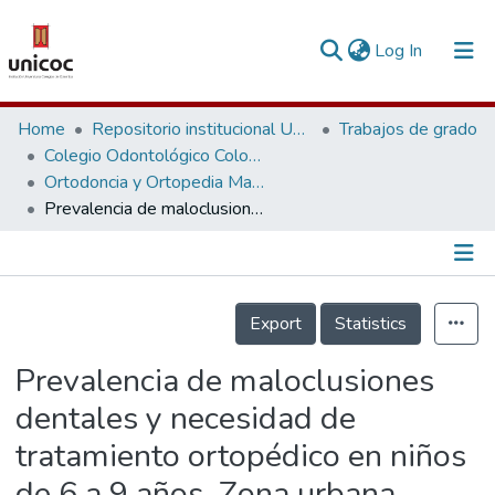
(current)
Log In
Communities & Collections
Home
Repositorio institucional Unicoc, RI-unicoc
Trabajos de grado
Colegio Odontológico Colombiano
Research Outputs
Ortodoncia y Ortopedia Maxilar
Prevalencia de maloclusiones dentales y necesidad de tratamiento ortopédico en niños de 6 a 9 años. Zona urbana, Zipaquirá, Colombia. 2015. Fase I
Fundings & Projects
People
Información de la Publicación
Statistics
Export
Statistics
Prevalencia de maloclusiones
dentales y necesidad de
tratamiento ortopédico en niños
de 6 a 9 años. Zona urbana,