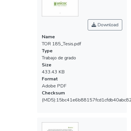
sagitales, por medio de examinación clínica,
centímetro y calibrador de Boley. Se aplicó
el IOTN (componente DH) para determinar
necesidad de tratamiento. Resultados: Las
Download
maloclusiones más frecuentes fueron
Name
apiñamiento (59.54%) y overjet aumentado
TOR 185_Tesis.pdf
(39.44%), y el porcentaje de anomalías
Type
congénitas fue 0.31%. Se reveló una
Trabajo de grado
necesidad de tratamiento urgente (Grado 5)
Size
en 59.33% y solo 8.26% no requerían
433.43 KB
tratamiento. Discusión: En un estudio
Format
realizado en Bogotá, Colombia en 2001 se
Adobe PDF
mostró de igual forma que la maloclusión
Checksum
más recurrentes fue el apiñamiento (52.1%)
(MD5):15bc41e6b88157fcd1cfdb40abc8
y una necesidad de tratamiento de 88.1%.
En Europa se ha mostrado concordancia en
cuanto a la presencia de apiñamiento, pero
se reporta baja necesidad de tratamiento.