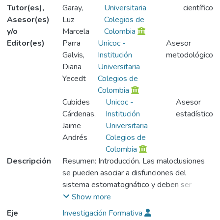
Tutor(es),
Garay,
Universitaria
científico
Asesor(es)
Luz
Colegios de
y/o
Marcela
Colombia
Editor(es)
Parra
Unicoc -
Asesor
Galvis,
Institución
metodológico
Diana
Universitaria
Yecedt
Colegios de
Colombia
Cubides
Unicoc -
Asesor
Cárdenas,
Institución
estadístico
Jaime
Universitaria
Andrés
Colegios de
Colombia
Descripción
Resumen: Introducción. Las maloclusiones
se pueden asociar a disfunciones del
sistema estomatognático y deben ser
tratadas en dentición temprana mixta (6 a 9
Show more
años) para evitar que sean más severas
Eje
Investigación Formativa