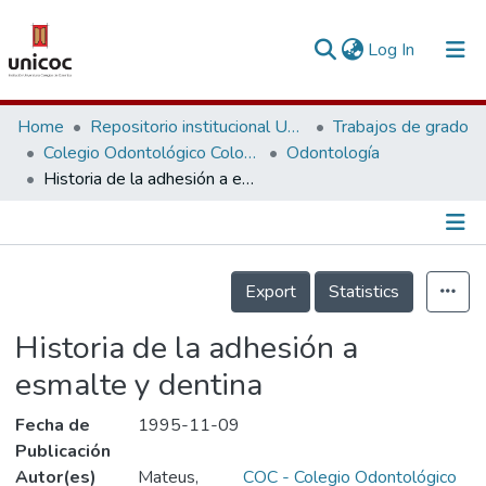
(current)
Log In
Communities & Collections
Home
Repositorio institucional Unicoc, RI-unicoc
Trabajos de grado
Colegio Odontológico Colombiano
Odontología
Research Outputs
Historia de la adhesión a esmalte y dentina
Fundings & Projects
People
Información de la Publicación
Export
Statistics
Statistics
Historia de la adhesión a
esmalte y dentina
Fecha de
1995-11-09
Publicación
Autor(es)
Mateus,
COC - Colegio Odontológico