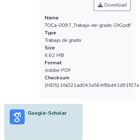
Download
Odontológico Colombiano de la ciudad de
Cali
Name
TOCa-0097_Trabajo-de-grado-DIG.pdf
Type
Trabajo de grado
Size
6.62 MB
Format
Adobe PDF
Checksum
(MD5):1fa021ad043a564f8bd41d91f07
Google-Scholar