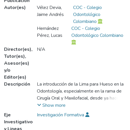
Publicación
Autor(es)
Vélez Devia,
COC - Colegio
Jaime Andrés
Odontológico
Colombiano
Hernández
COC - Colegio
Pérez, Lucas
Odontológico Colombiano
Director(es),
N/A
Tutor(es),
Asesor(es)
y/o
Editor(es)
Descripción
La introducción de la Lima para Hueso en la
Odontología, especialmente en la rama de
Cirugía Oral y Maxilofacial, desde ya hace
mucho tiempo, abrió un gran camino para la
Show more
solución de diferentes defectos óseos,
Eje
Investigación Formativa
evitando problemas dentales y/o
Investigativo
malformaciones, con la ayuda de la Lima
y Lineas