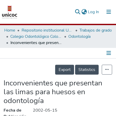
(current)
Log In
Communities & Collections
Home
Repositorio institucional Unicoc, RI-unicoc
Trabajos de grado
Colegio Odontológico Colombiano
Odontología
Research Outputs
Inconvenientes que presentan las limas para huesos en odontología
Fundings & Projects
People
Información de la Publicación
Export
Statistics
Statistics
Inconvenientes que presentan
las limas para huesos en
odontología
Fecha de
2002-05-15