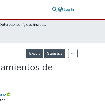
Log In
Obturaciones rígidas (incrustaciones en tratamientos de oclusión)
Export
Statistics
atamientos de
iano
tor