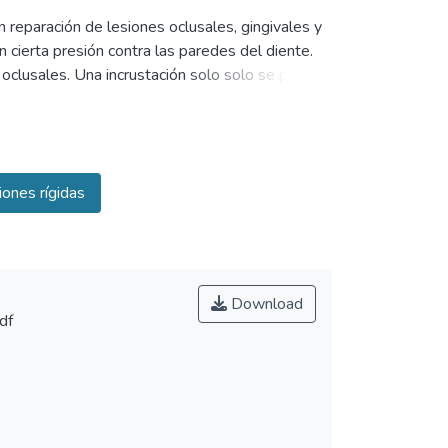
 reparación de lesiones oclusales, gingivales y
n cierta presión contra las paredes del diente.
 oclusales. Una incrustación solo solo se puede
a incrustación se limita a sustituir las
ificarse la incrustación, de modo que la cargo
os sobre esfuerzos no se concentren
n de sobre fuerza se puede manifestar con varias
ones rígidas
cúspide, Filtraciones y posteriormente nos
fallo se debe a una incrustación mal proyectada.
Download
df