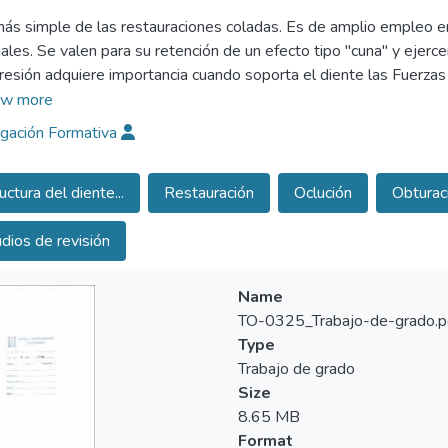
más simple de las restauraciones coladas. Es de amplio empleo en
ales. Se valen para su retención de un efecto tipo "cuna" y ejerce
resión adquiere importancia cuando soporta el diente las Fuerzas
uando queda un considerable espesor de estructura Intacta, porque l
w more
turas perdidas, sin proteger en nada el resto del diente. Debe mod
igación Formativa
tribuya uniformemente por una superficie extensa, de modo que I
amente en el diente portador de la restauración. La concentració
uctura del diente...
Restauración
Oclución
Obturaci
 de procesos clínicos; las más Frecuentes son la Fractura de una 
va a caries frecuentemente. Es fácil no darse cuenta de que este 
dios de revisión
Name
TO-0325_Trabajo-de-grado.p
Type
Trabajo de grado
Size
8.65 MB
Format