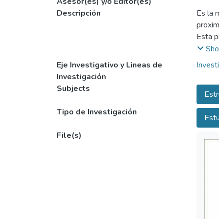
Asesor(es) y/o Editor(es)
Descripción
Es la 
proxim
Esta p
usar c
Sho
estruc
Eje Investigativo y Lineas de
Invest
se dis
Investigación
precis
Subjects
Estr
causas
conlle
Tipo de Investigación
Estu
File(s)