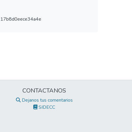
d17b8d0eece34a4e
CONTACTANOS
Dejanos tus comentarios
SIDECC