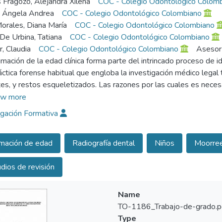
 Fragozo, Alejandra Xilena
COC - Colegio Odontológico Colom
 Ángela Andrea
COC - Colegio Odontológico Colombiano
orales, Diana María
COC - Colegio Odontológico Colombiano
De Urbina, Tatiana
COC - Colegio Odontológico Colombiano
r, Claudia
COC - Colegio Odontológico Colombiano
Asesor
imación de la edad clínica forma parte del intrincado proceso de id
áctica forense habitual que engloba la investigación médico legal
tes, y restos esqueletizados. Las razones por las cuales es neces
legal, cultural o religioso.
w more
imación de la edad de un individuo se basa en la determinación y 
igación Formativa
e los procesos de crecimiento y desarrollo, ya que generalmente
 las razones de por qué el diente es una herramienta imprescindibl
mación de edad
Radiografía dental
Niños
Moorre
ión de las piezas dentarias se produce de manera constante y pau
 desde la etapa fetal hasta iniciada la segunda época de la vida.
dios de revisión
ombia no se ha estandarizado una técnica o un método específico 
dió evaluar la aplicabilidad de los métodos propuestos por Demir
orrelación con su edad cronológica. La variabilidad se expresa clín
Name
ensidad de los eventos de crecimiento, por lo que los niños varía
TO-1186_Trabajo-de-grado.p
llo físico.
Type