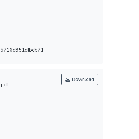
35716d351dfbdb71
Download
.pdf