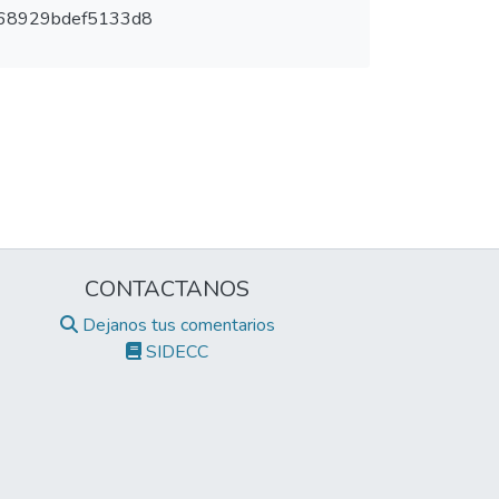
68929bdef5133d8
CONTACTANOS
Dejanos tus comentarios
SIDECC