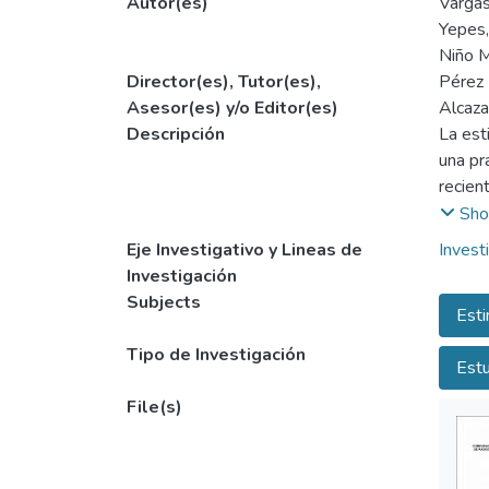
Autor(es)
Vargas
Yepes,
Niño M
Director(es), Tutor(es),
Pérez 
Asesor(es) y/o Editor(es)
Alcaza
Descripción
La est
una pr
recien
índole 
Sho
La est
Eje Investigativo y Lineas de
Invest
durant
Investigación
una de
Subjects
Esti
formac
abarca
Tipo de Investigación
Estu
En Col
preten
File(s)
y su c
la int
desarro